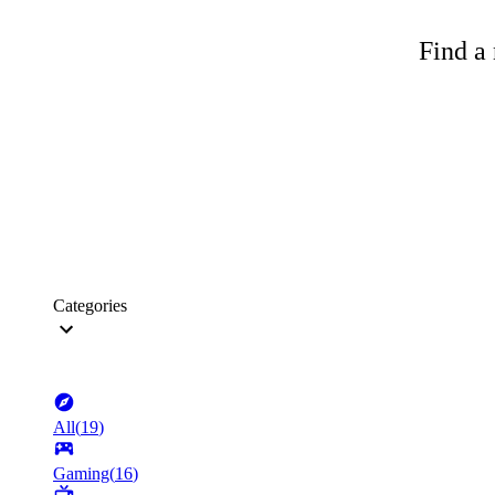
Find a 
Categories
All
(
19
)
Gaming
(
16
)