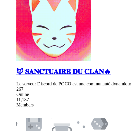
🦊 𝐒𝐀𝐍𝐂𝐓𝐔𝐀𝐈𝐑𝐄 𝐃𝐔 𝐂𝐋𝐀𝐍🔥
Le serveur Discord de POCO est une communauté dynamique et
267
Online
11,187
Members