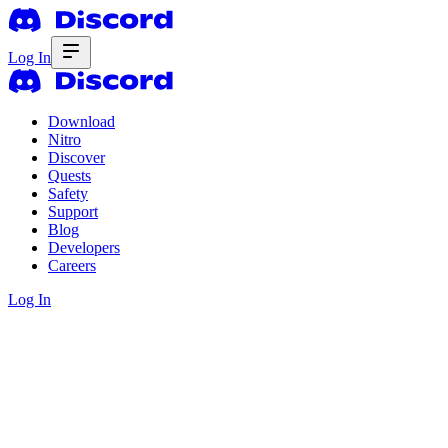
Log In
Download
Nitro
Discover
Quests
Safety
Support
Blog
Developers
Careers
Log In