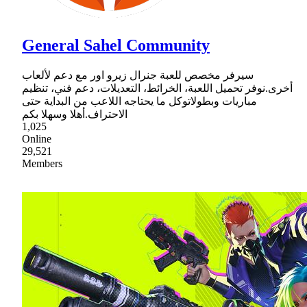
General Sahel Community
سيرفر مخصص للعبة جنرال زيرو اور مع دعم لألعاب
أخرى.نوفر تحميل اللعبة، الخرائط، التعديلات، دعم فني، تنظيم
مباريات وبطولاتوكل ما يحتاجه اللاعب من البداية حتى
الاحتراف.أهلا وسهلا بكم
1,025
Online
29,521
Members