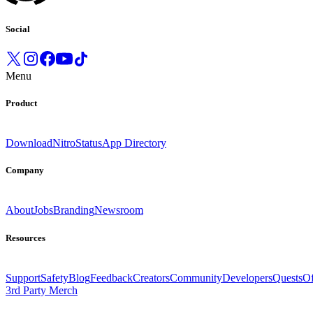
Social
Menu
Product
Download
Nitro
Status
App Directory
Company
About
Jobs
Branding
Newsroom
Resources
Support
Safety
Blog
Feedback
Creators
Community
Developers
Quests
Of
3rd Party Merch