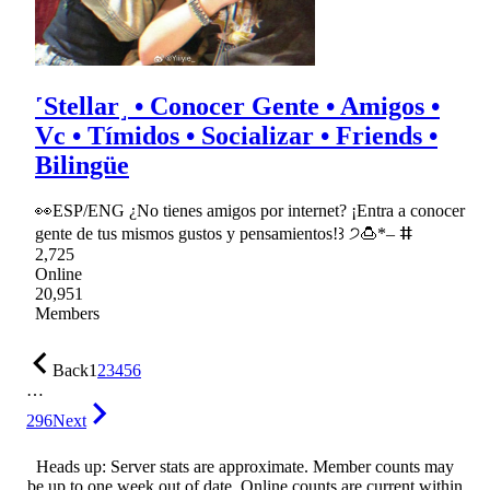
˹Stellar˼ • Conocer Gente • Amigos •
Vc • Tímidos • Socializar • Friends •
Bilingüe
👀ESP/ENG ¿No tienes amigos por internet? ¡Entra a conocer
gente de tus mismos gustos y pensamientos!꒱ ੭🍮*– ⵌ
2,725
Online
20,951
Members
Back
1
2
3
4
5
6
…
296
Next
Heads up: Server stats are approximate. Member counts may
be up to one week out of date. Online counts are current within