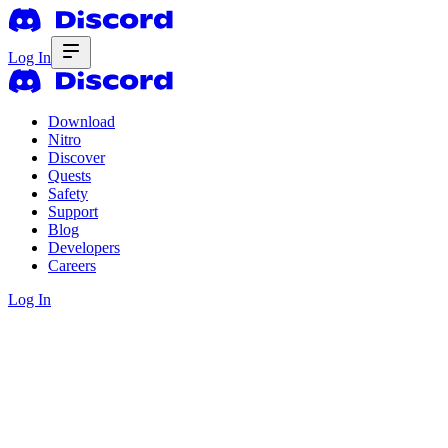
Log In
Download
Nitro
Discover
Quests
Safety
Support
Blog
Developers
Careers
Log In