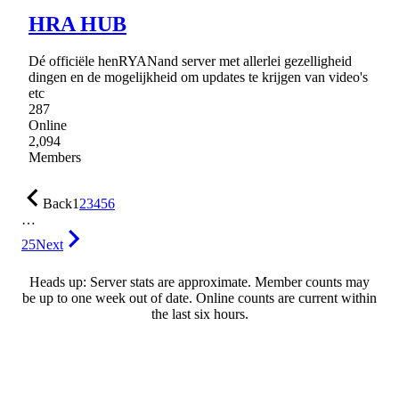
HRA HUB
Dé officiële henRYANand server met allerlei gezelligheid
dingen en de mogelijkheid om updates te krijgen van video's
etc
287
Online
2,094
Members
Back
1
2
3
4
5
6
…
25
Next
Heads up: Server stats are approximate. Member counts may
be up to one week out of date. Online counts are current within
the last six hours.