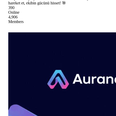
hareket et, ekibin gücünü hisset! 🎯
390
Online
4,906
Members