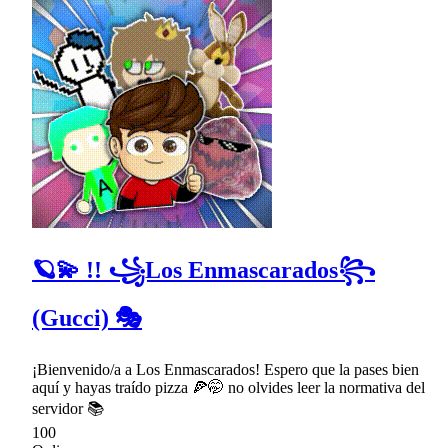
🪐💫 !! ꧁Los Enmascarados꧂
(Gucci) 🎭
¡Bienvenido/a a Los Enmascarados! Espero que la pases bien
aquí y hayas traído pizza 🍕🤭 no olvides leer la normativa del
servidor 📚
100