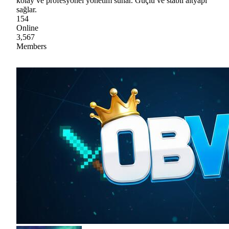
kolay ve profesyonel yönetim sunar. Güçlü ve stabil altyapı
sağlar.
154
Online
3,567
Members