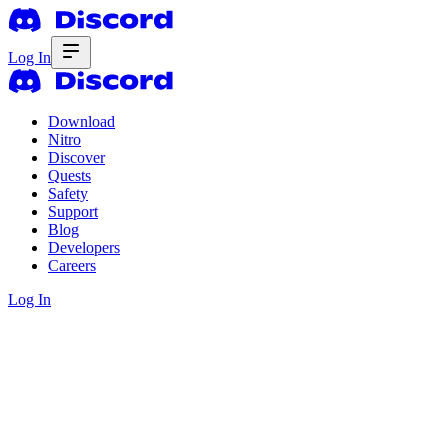
Log In
Download
Nitro
Discover
Quests
Safety
Support
Blog
Developers
Careers
Log In