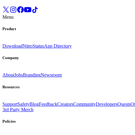
Menu
Product
Download
Nitro
Status
App Directory
Company
About
Jobs
Branding
Newsroom
Resources
Support
Safety
Blog
Feedback
Creators
Community
Developers
Quests
Of
3rd Party Merch
Policies