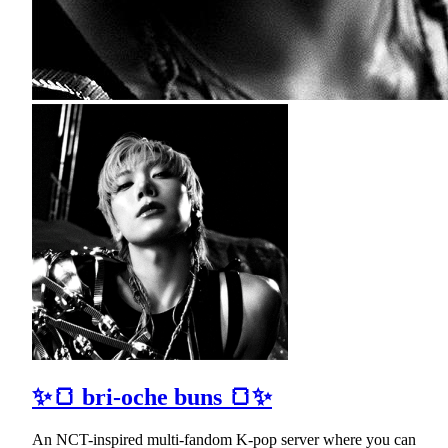
✨🍞 bri-oche buns 🍞✨
An NCT-inspired multi-fandom K-pop server where you can