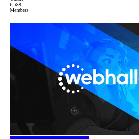
6,588
Members