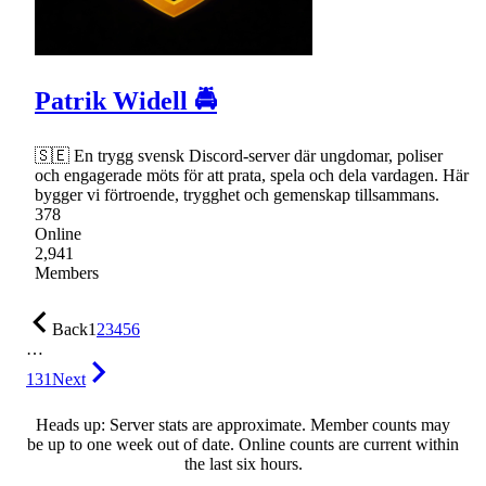
Patrik Widell 🚔
🇸🇪 En trygg svensk Discord-server där ungdomar, poliser
och engagerade möts för att prata, spela och dela vardagen. Här
bygger vi förtroende, trygghet och gemenskap tillsammans.
378
Online
2,941
Members
Back
1
2
3
4
5
6
…
131
Next
Heads up: Server stats are approximate. Member counts may
be up to one week out of date. Online counts are current within
the last six hours.