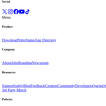
Social
Menu
Product
Download
Nitro
Status
App Directory
Company
About
Jobs
Branding
Newsroom
Resources
Support
Safety
Blog
Feedback
Creators
Community
Developers
Quests
Of
3rd Party Merch
Policies