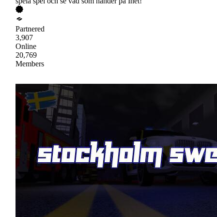
spela spel och se vad som händer på Inet!
Partnered
3,907
Online
20,769
Members