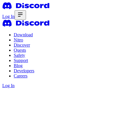
Log In
Download
Nitro
Discover
Quests
Safety
Support
Blog
Developers
Careers
Log In