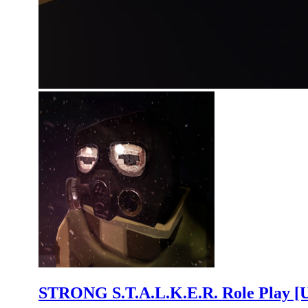
STRONG S.T.A.L.K.E.R. Role Play [U