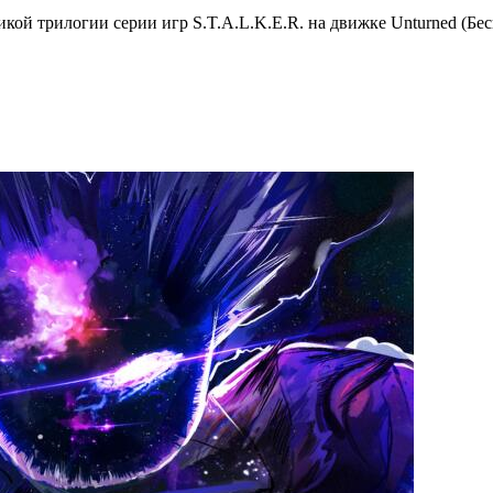
икой трилогии серии игр S.T.A.L.K.E.R. на движке Unturned (Бе