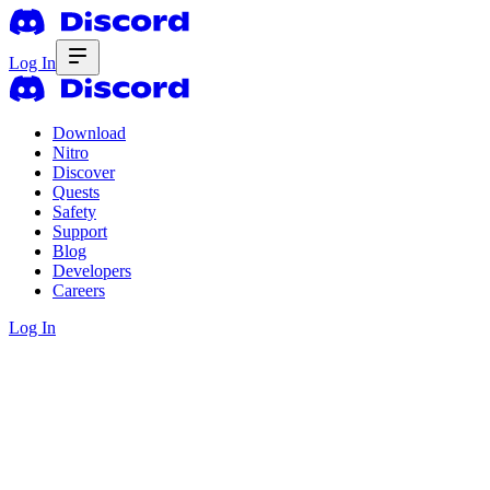
Log In
Download
Nitro
Discover
Quests
Safety
Support
Blog
Developers
Careers
Log In