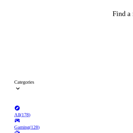
Find a 
Categories
All
(
178
)
Gaming
(
128
)