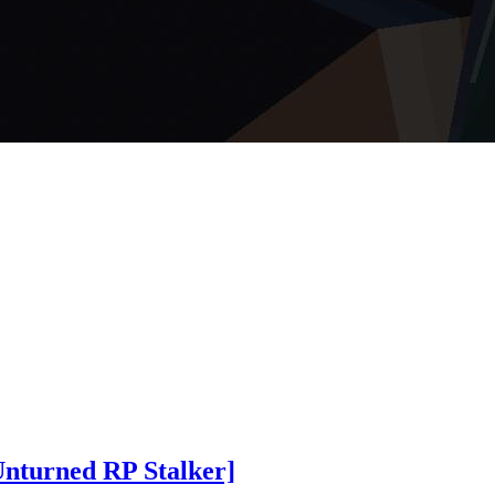
nturned RP Stalker]