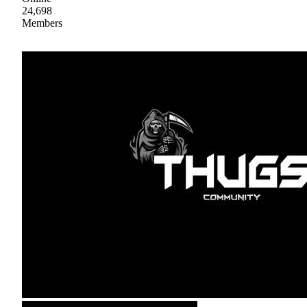
24,698
Members