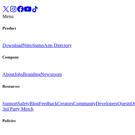
Menu
Product
Download
Nitro
Status
App Directory
Company
About
Jobs
Branding
Newsroom
Resources
Support
Safety
Blog
Feedback
Creators
Community
Developers
Quests
Of
3rd Party Merch
Policies