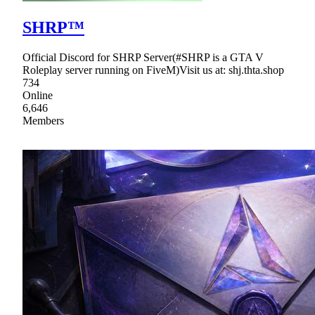
SHRP™
Official Discord for SHRP Server(#SHRP is a GTA V
Roleplay server running on FiveM)Visit us at: shj.thta.shop
734
Online
6,646
Members