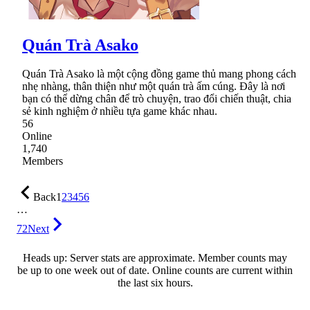
Quán Trà Asako
Quán Trà Asako là một cộng đồng game thủ mang phong cách
nhẹ nhàng, thân thiện như một quán trà ấm cúng. Đây là nơi
bạn có thể dừng chân để trò chuyện, trao đổi chiến thuật, chia
sẻ kinh nghiệm ở nhiều tựa game khác nhau.
56
Online
1,740
Members
Back
1
2
3
4
5
6
…
72
Next
Heads up: Server stats are approximate. Member counts may
be up to one week out of date. Online counts are current within
the last six hours.