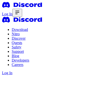
Log In
Download
Nitro
Discover
Quests
Safety
Support
Blog
Developers
Careers
Log In