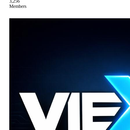
3,256
Members