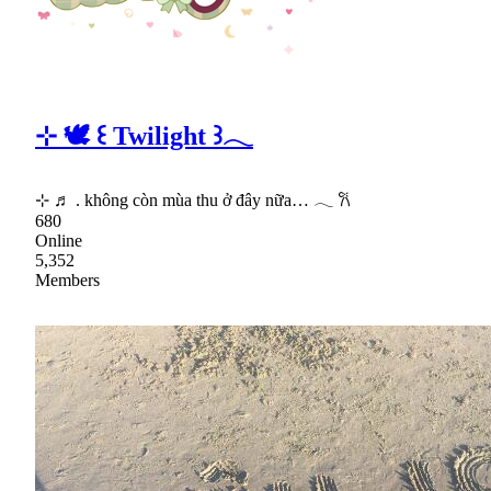
⊹ 🕊 ꒰ Twilight ꒱𓂃
⊹ ♬ . không còn mùa thu ở đây nữa… 𓂃 𐙚
680
Online
5,352
Members