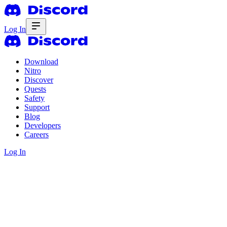
Log In
Download
Nitro
Discover
Quests
Safety
Support
Blog
Developers
Careers
Log In