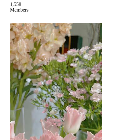
1,558
Members