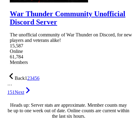
War Thunder Community Unofficial
Discord Server
The unofficial community of War Thunder on Discord, for new
players and veterans alike!
15,587
Online
61,784
Members
Back
1
2
3
4
5
6
…
151
Next
Heads up: Server stats are approximate. Member counts may
be up to one week out of date. Online counts are current within
the last six hours.