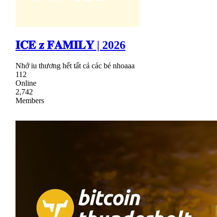
𝐈𝐂𝐄 𝐳 𝐅𝐀𝐌𝐈𝐋𝐘 | 2026
Nhớ iu thương hết tất cả các bé nhoaaa
112
Online
2,742
Members