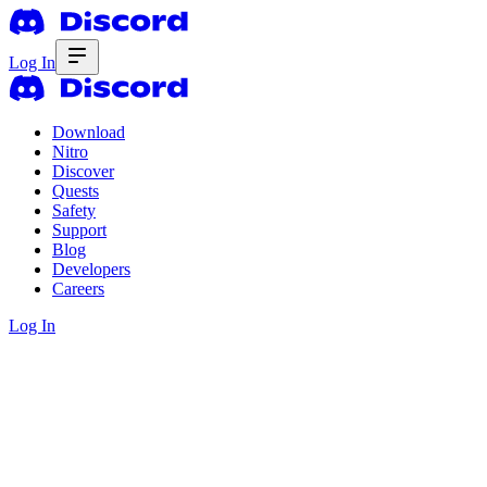
Log In
Download
Nitro
Discover
Quests
Safety
Support
Blog
Developers
Careers
Log In