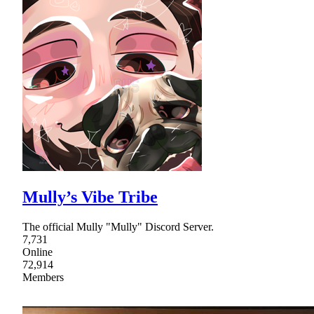
Mully’s Vibe Tribe
The official Mully "Mully" Discord Server.
7,731
Online
72,914
Members