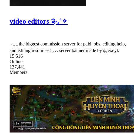
video editors ༉‧₊˚✧
𓂃 𓈒 the biggest commission server for paid jobs, editing help,
and editing resources! ⸝⸝. server banner made by @exeyk
15,516
Online
137,441
Members