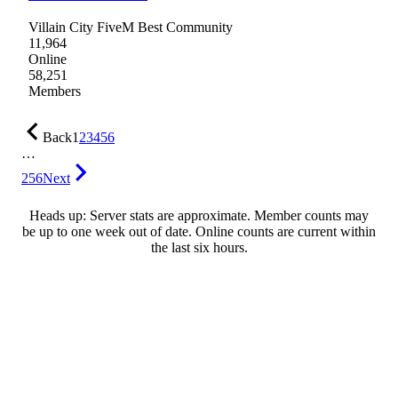
Villain City FiveM Best Community
11,964
Online
58,251
Members
Back
1
2
3
4
5
6
…
256
Next
Heads up: Server stats are approximate. Member counts may
be up to one week out of date. Online counts are current within
the last six hours.