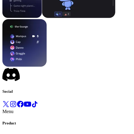
Social
Menu
Product