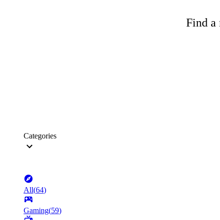
Find a 
Categories
All
(
64
)
Gaming
(
59
)