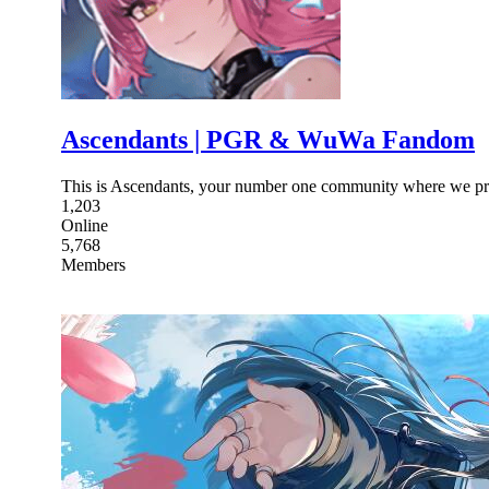
Ascendants | PGR & WuWa Fandom
This is Ascendants, your number one community where we pro
1,203
Online
5,768
Members