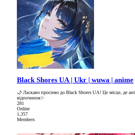
Black Shores UA | Ukr | wuwa | anime
🌙 Ласкаво просимо до Black Shores UA! Це місце, де ан
відпочинок✨
281
Online
1,357
Members