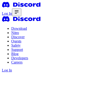
Log In
Download
Nitro
Discover
Quests
Safety
Support
Blog
Developers
Careers
Log In