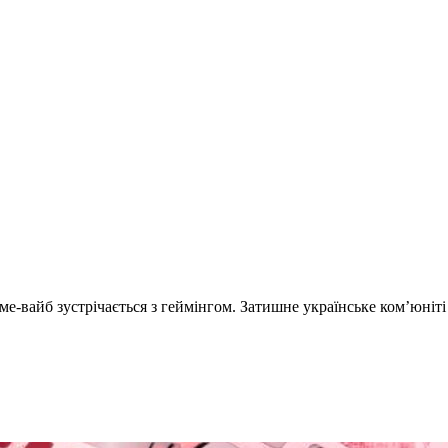
іме-вайб зустрічається з геймінгом. Затишне українське ком’юніт