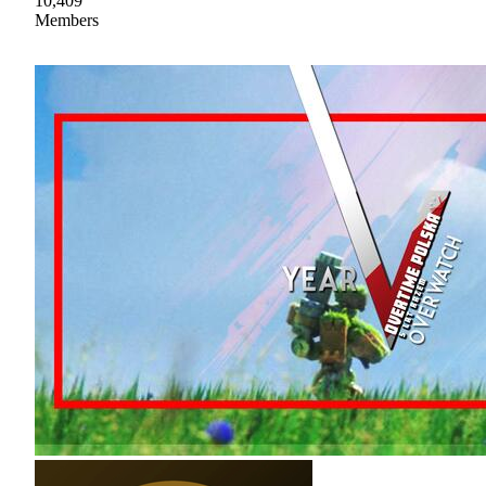
10,409
Members