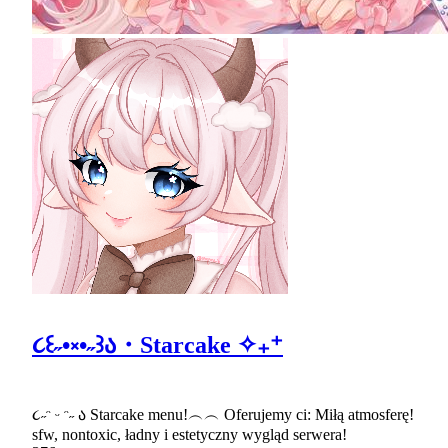
૮꒰˶•༝•˶꒱ა・Starcake ✧₊⁺
૮˶ᵔ ᵕ ᵔ˶ ა Starcake menu!︵︵ Oferujemy ci: Miłą atmosferę!
sfw, nontoxic, ładny i estetyczny wygląd serwera!