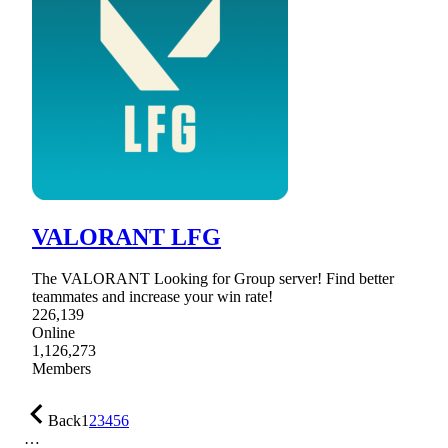
VALORANT LFG
The VALORANT Looking for Group server! Find better
teammates and increase your win rate!
226,139
Online
1,126,273
Members
Back
1
2
3
4
5
6
…