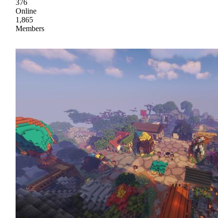
376
Online
1,865
Members