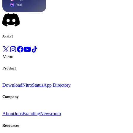
Social
Menu
Product
Download
Nitro
Status
App Directory
Company
About
Jobs
Branding
Newsroom
Resources