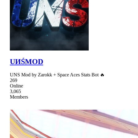
UИŚMOD
UNS Mod by Zarokk + Space Aces Stats Bot 🔥
269
Online
3,065
Members