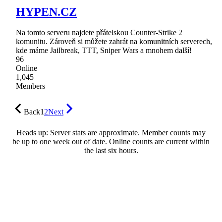
HYPEN.CZ
Na tomto serveru najdete přátelskou Counter-Strike 2
komunitu. Zároveň si můžete zahrát na komunitních serverech,
kde máme Jailbreak, TTT, Sniper Wars a mnohem další!
96
Online
1,045
Members
Back
1
2
Next
Heads up: Server stats are approximate. Member counts may
be up to one week out of date. Online counts are current within
the last six hours.