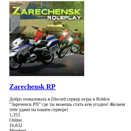
Zarechensk RP
Добро пожаловать в Discord сервер игры в Roblox
"Зареченск РП" где ты можешь стать кем угодно! Желаем
тебе удачи на нашем сервере!
1,353
Online
16,832
Members