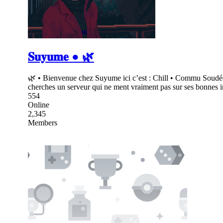
𝐒𝐮𝐲𝐮𝐦𝐞 ● 🌿
🌿 • Bienvenue chez Suyume ici c’est : Chill • Commu Soudée
cherches un serveur qui ne ment vraiment pas sur ses bonnes in
554
Online
2,345
Members