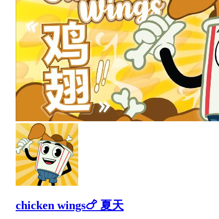
chicken wings🍗 夏天