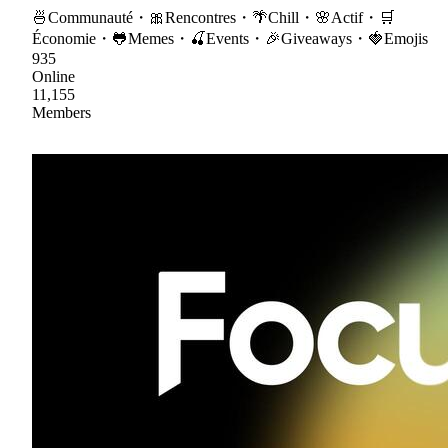
🍜Communauté・🎀Rencontres・🌴Chill・🌸Actif・🛒
Économie・🐸Memes・🍒Events・🎉Giveaways・🍓Emojis
935
Online
11,155
Members