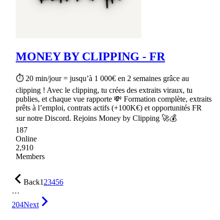
MONEY BY CLIPPING - FR
⏱ 20 min/jour = jusqu’à 1 000€ en 2 semaines grâce au
clipping ! Avec le clipping, tu crées des extraits viraux, tu
publies, et chaque vue rapporte 💸 Formation complète, extraits
prêts à l’emploi, contrats actifs (+100K€) et opportunités FR
sur notre Discord. Rejoins Money by Clipping 🚀💰
187
Online
2,910
Members
Back
1
2
3
4
5
6
…
204
Next