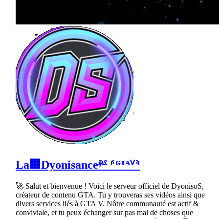
La🏢Dyonisance𝄾𝄉 ⸄ᴳᵀᴬⱽ⸅
🚀 Salut et bienvenue ! Voici le serveur officiel de DyonisoS,
créateur de contenu GTA. Tu y trouveras ses vidéos ainsi que
divers services liés à GTA V. Nôtre communauté est actif &
conviviale, et tu peux échanger sur pas mal de choses que