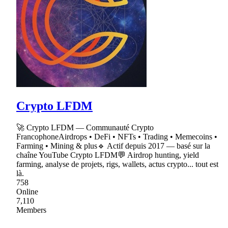
Crypto LFDM
🚀 Crypto LFDM — Communauté Crypto
FrancophoneAirdrops • DeFi • NFTs • Trading • Memecoins •
Farming • Mining & plus🔹 Actif depuis 2017 — basé sur la
chaîne YouTube Crypto LFDM💬 Airdrop hunting, yield
farming, analyse de projets, rigs, wallets, actus crypto... tout est
là.
758
Online
7,110
Members