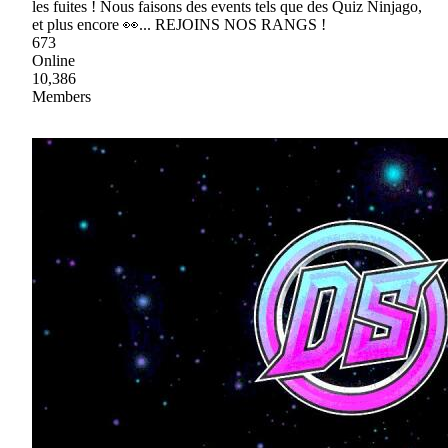
les fuites ! Nous faisons des events tels que des Quiz Ninjago,
et plus encore 👀... REJOINS NOS RANGS !
673
Online
10,386
Members