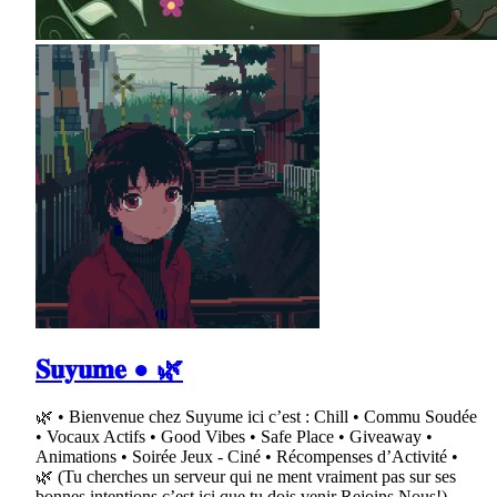
𝐒𝐮𝐲𝐮𝐦𝐞 ● 🌿
🌿 • Bienvenue chez Suyume ici c’est : Chill • Commu Soudée
• Vocaux Actifs • Good Vibes • Safe Place • Giveaway •
Animations • Soirée Jeux - Ciné • Récompenses d’Activité •
🌿 (Tu cherches un serveur qui ne ment vraiment pas sur ses
bonnes intentions c’est ici que tu dois venir Rejoins Nous!)