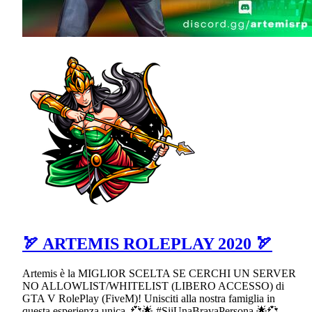
🏹 ARTEMIS ROLEPLAY 2020 🏹
Artemis è la MIGLIOR SCELTA SE CERCHI UN SERVER
NO ALLOWLIST/WHITELIST (LIBERO ACCESSO) di
GTA V RolePlay (FiveM)! Unisciti alla nostra famiglia in
questa esperienza unica. 💞🌟 #SiiUnaBravaPersona 🌟💞