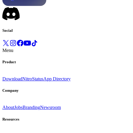
Social
Menu
Product
Download
Nitro
Status
App Directory
Company
About
Jobs
Branding
Newsroom
Resources