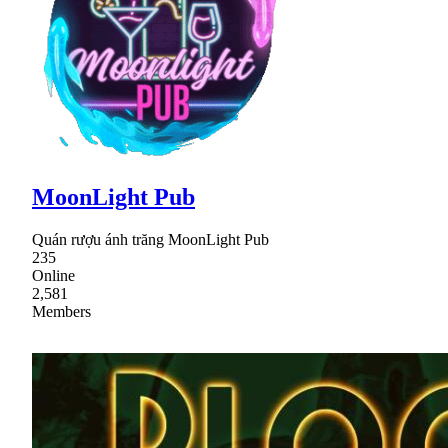
MoonLight Pub
Quán rượu ánh trăng MoonLight Pub
235
Online
2,581
Members