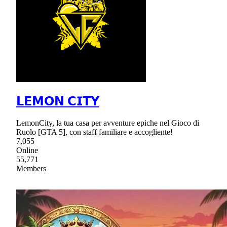
𝗟𝗘𝗠𝗢𝗡 𝗖𝗜𝗧𝗬
LemonCity, la tua casa per avventure epiche nel Gioco di
Ruolo [GTA 5], con staff familiare e accogliente!
7,055
Online
55,771
Members