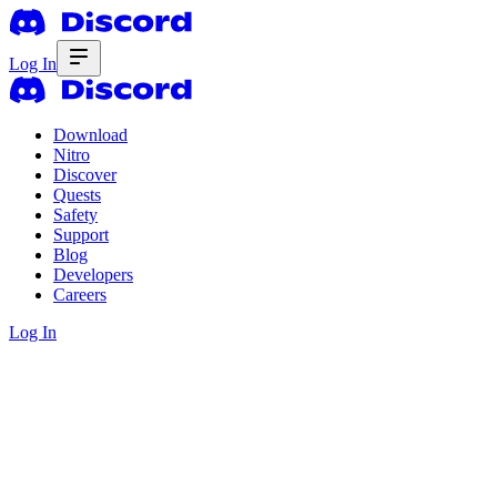
Log In
Download
Nitro
Discover
Quests
Safety
Support
Blog
Developers
Careers
Log In