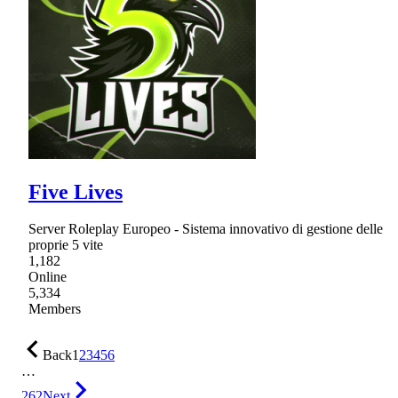
Five Lives
Server Roleplay Europeo - Sistema innovativo di gestione delle
proprie 5 vite
1,182
Online
5,334
Members
Back
1
2
3
4
5
6
…
262
Next