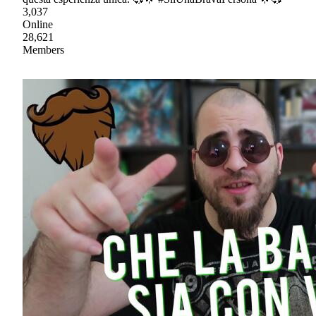
3,037
Online
28,621
Members