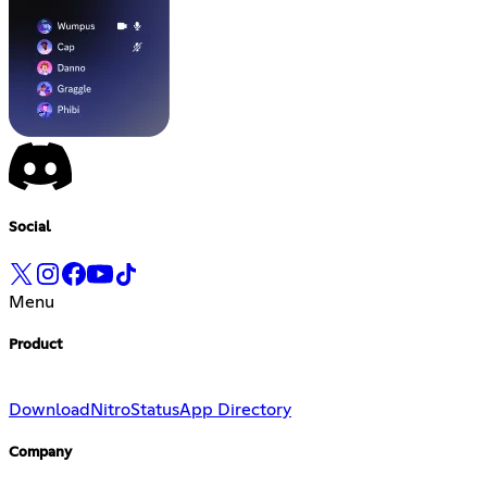
Social
Menu
Product
Download
Nitro
Status
App Directory
Company