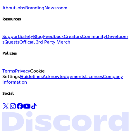
About
Jobs
Branding
Newsroom
Resources
Support
Safety
Blog
Feedback
Creators
Community
Developer
s
Quests
Official 3rd Party Merch
Policies
Terms
Privacy
Cookie
Settings
Guidelines
Acknowledgements
Licenses
Company
Information
Social