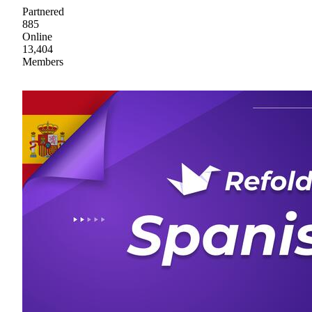
Partnered
885
Online
13,404
Members