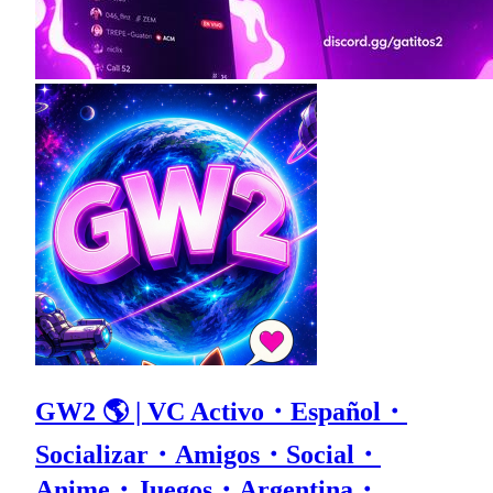
GW2 🌎 | VC Activo・Español・
Socializar・Amigos・Social・
Anime・Juegos・Argentina・