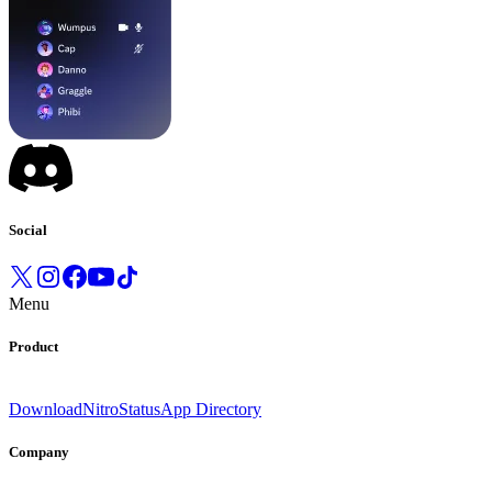
Social
Menu
Product
Download
Nitro
Status
App Directory
Company