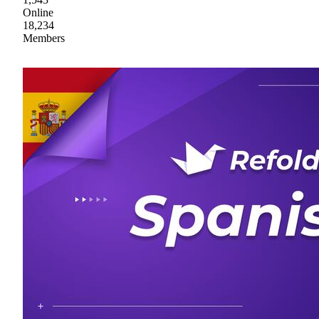
Online
18,234
Members