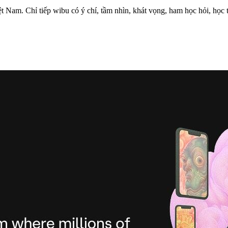
 Nam. Chỉ tiếp wibu có ý chí, tầm nhìn, khát vọng, ham học hỏi, học tậ