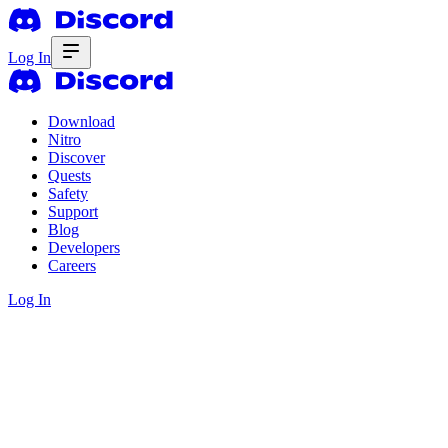
Log In
Download
Nitro
Discover
Quests
Safety
Support
Blog
Developers
Careers
Log In