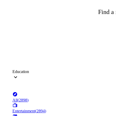
Find a 
Education
All
(
2898
)
Entertainment
(
2894
)