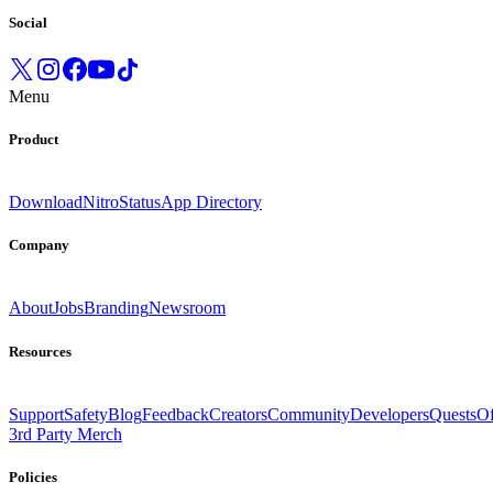
Social
Menu
Product
Download
Nitro
Status
App Directory
Company
About
Jobs
Branding
Newsroom
Resources
Support
Safety
Blog
Feedback
Creators
Community
Developers
Quests
Of
3rd Party Merch
Policies