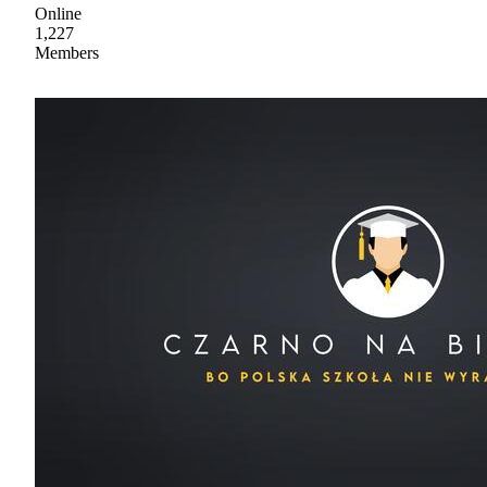
Online
1,227
Members