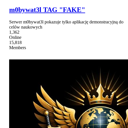
m0bywat3l TAG "FAKE"
Serwer m0bywat3l pokazuje tylko aplikację demonstracyjną do
celów naukowych
1,362
Online
15,818
Members