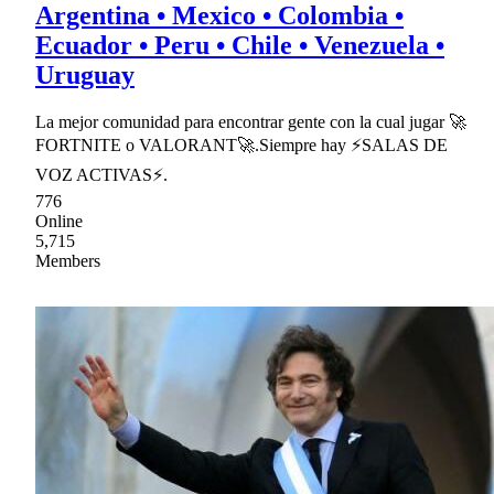
Argentina • Mexico • Colombia •
Ecuador • Peru • Chile • Venezuela •
Uruguay
La mejor comunidad para encontrar gente con la cual jugar 🚀
FORTNITE o VALORANT🚀.Siempre hay ⚡SALAS DE
VOZ ACTIVAS⚡.
776
Online
5,715
Members