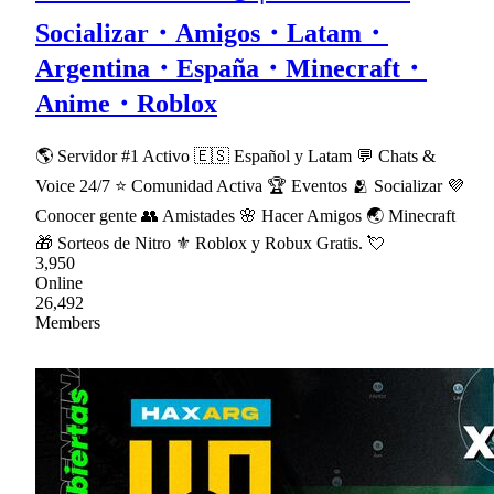
Socializar・Amigos・Latam・
Argentina・España・Minecraft・
Anime・Roblox
🌎 Servidor #1 Activo 🇪🇸 Español y Latam 💬 Chats &
Voice 24/7 ⭐ Comunidad Activa 🏆 Eventos 🫂 Socializar 💜
Conocer gente 👥 Amistades 🌸 Hacer Amigos 🌏 Minecraft
🎁 Sorteos de Nitro ⚜ Roblox y Robux Gratis. 💘
3,950
Online
26,492
Members