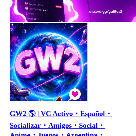
GW2 🌎 | VC Activo・Español・
Socializar・Amigos・Social・
Anime・Juegos・Argentina・