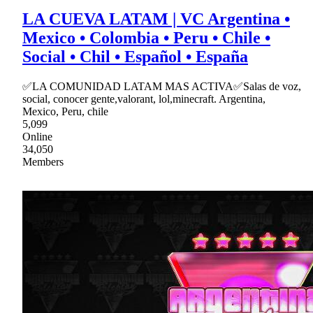
LA CUEVA LATAM | VC Argentina •
Mexico • Colombia • Peru • Chile •
Social • Chil • Español • España
✅LA COMUNIDAD LATAM MAS ACTIVA✅Salas de voz,
social, conocer gente,valorant, lol,minecraft. Argentina,
Mexico, Peru, chile
5,099
Online
34,050
Members