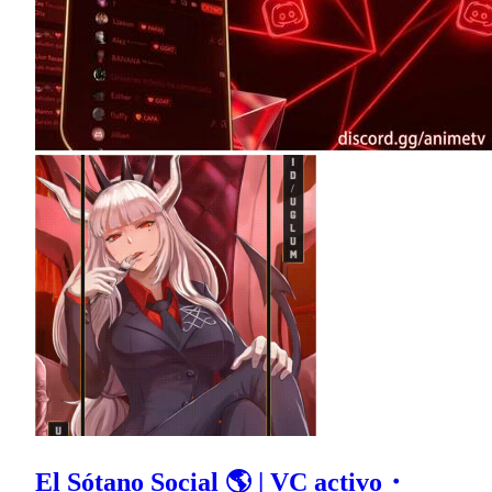
El Sótano Social 🌎 | VC activo・