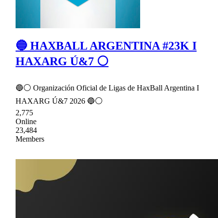
🔵 HAXBALL ARGENTINA #23K I
HAXARG Ú&7 ⚪
🔵⚪ Organización Oficial de Ligas de HaxBall Argentina I
HAXARG Ú&7 2026 🔵⚪
2,775
Online
23,484
Members