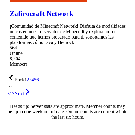
Zafirocraft Network
¡Comunidad de Minecraft Network! Disfruta de modalidades
únicas en nuestro servidor de Minecraft y explora todo el
contenido que hemos preparado para ti, soportamos las
plataformas cómo Java y Bedrock
564
Online
8,204
Members
Back
1
2
3
4
5
6
…
313
Next
Heads up: Server stats are approximate. Member counts may
be up to one week out of date. Online counts are current within
the last six hours.