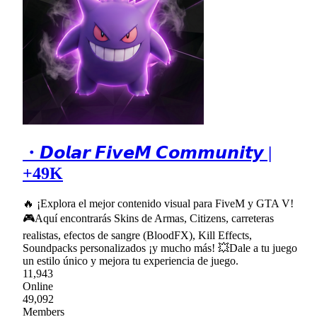
・𝘿𝙤𝙡𝙖𝙧 𝙁𝙞𝙫𝙚𝙈 𝘾𝙤𝙢𝙢𝙪𝙣𝙞𝙩𝙮 |
+49K
🔥 ¡Explora el mejor contenido visual para FiveM y GTA V!
🎮Aquí encontrarás Skins de Armas, Citizens, carreteras
realistas, efectos de sangre (BloodFX), Kill Effects,
Soundpacks personalizados ¡y mucho más! 💥Dale a tu juego
un estilo único y mejora tu experiencia de juego.
11,943
Online
49,092
Members