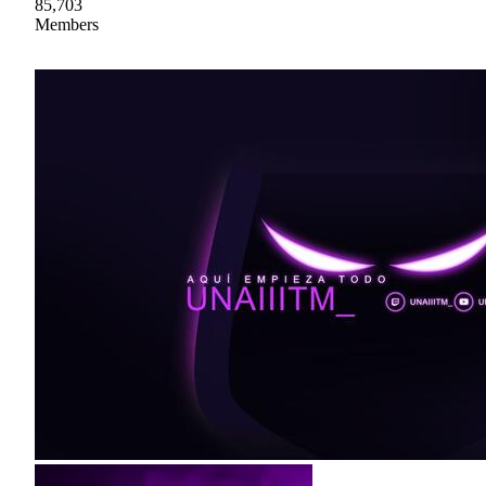
85,703
Members