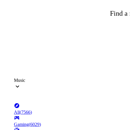
Find a 
Music
All
(
7566
)
Gaming
(
6029
)