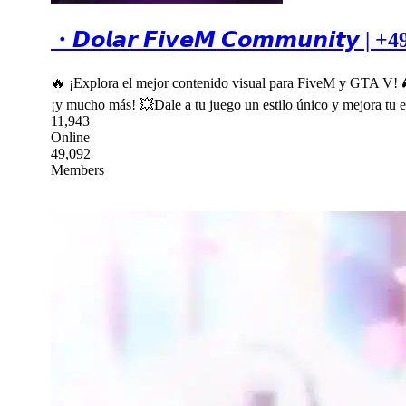
・𝘿𝙤𝙡𝙖𝙧 𝙁𝙞𝙫𝙚𝙈 𝘾𝙤𝙢𝙢𝙪𝙣𝙞𝙩𝙮 | +
🔥 ¡Explora el mejor contenido visual para FiveM y GTA V! 🎮
¡y mucho más! 💥Dale a tu juego un estilo único y mejora tu e
11,943
Online
49,092
Members