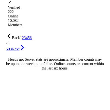
Verified
222
Online
10,082
Members
Back
1
2
3
4
5
6
…
503
Next
Heads up: Server stats are approximate. Member counts may
be up to one week out of date. Online counts are current within
the last six hours.