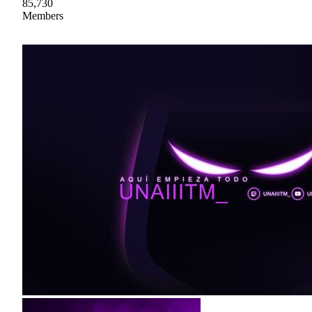
85,730
Members