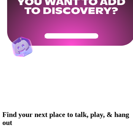
YOU WANT TO ADD
TO DISCOVERY?
Get Your Community Ready
Find your next place to talk, play, & hang
out