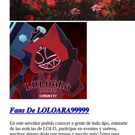
𝑭𝒂𝒏𝒔 𝑫𝒆 𝑳𝑶𝑳𝑶𝑨𝑹𝑨𝟗𝟗𝟗𝟗𝟗
En este servidor podrás conocer a gente de todo tipo, enterarte
de las noticias de LOLO, participar en eventos y sorteos,
resolver alguna duda que tengas y mucho más! Entra para