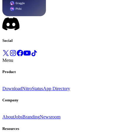
Social
Menu
Product
Download
Nitro
Status
App Directory
Company
About
Jobs
Branding
Newsroom
Resources