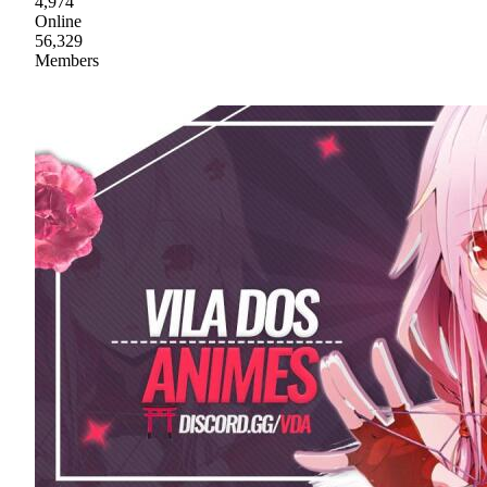
4,974
Online
56,329
Members