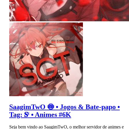
SaagimTwO 🍥 • Jogos & Bate-papo •
Tag: 𝐒ᵗ • Animes #6K
Seja bem vindo ao SaagimTwO, o melhor servidor de animes e