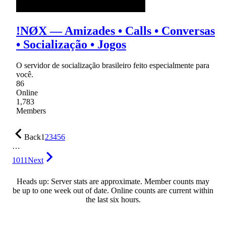
!NØX — Amizades • Calls • Conversas
• Socialização • Jogos
O servidor de socialização brasileiro feito especialmente para
você.
86
Online
1,783
Members
Back
1
2
3
4
5
6
…
1011
Next
Heads up: Server stats are approximate. Member counts may
be up to one week out of date. Online counts are current within
the last six hours.