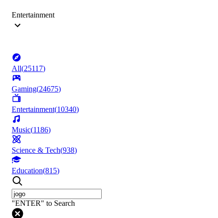
Entertainment
All
(
25117
)
Gaming
(
24675
)
Entertainment
(
10340
)
Music
(
1186
)
Science & Tech
(
938
)
Education
(
815
)
"ENTER" to Search