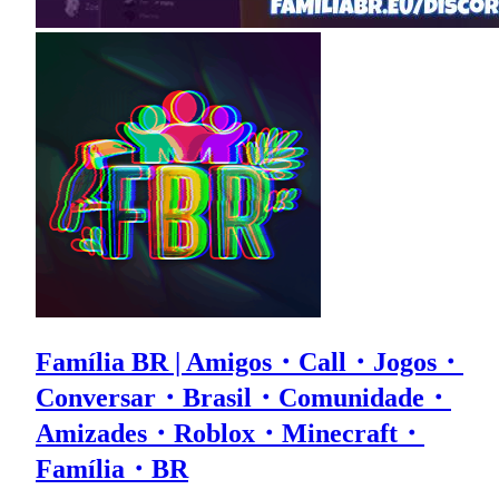
Família BR | Amigos・Call・Jogos・
Conversar・Brasil・Comunidade・
Amizades・Roblox・Minecraft・
Família・BR