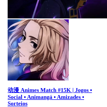
动漫 Animes Match #15K | Jogos •
Social • Animangá • Amizades •
Sorteios