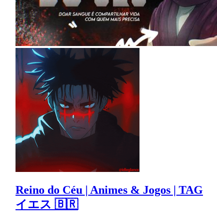
Reino do Céu | Animes & Jogos | TAG
イエス 🇧🇷