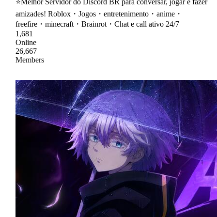
⭐Melhor Servidor do Discord BR para conversar, jogar e fazer
amizades! Roblox・Jogos・entretenimento・anime・
freefire・minecraft・Brainrot・Chat e call ativo 24/7
1,681
Online
26,667
Members