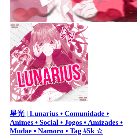
星光 | Lunarius • Comunidade •
Animes • Social • Jogos • Amizades •
Mudae • Namoro • Tag #5k ☆