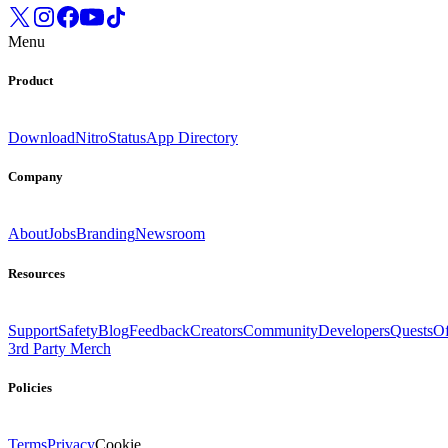
Menu
Product
Download
Nitro
Status
App Directory
Company
About
Jobs
Branding
Newsroom
Resources
Support
Safety
Blog
Feedback
Creators
Community
Developers
Quests
Of
3rd Party Merch
Policies
Terms
Privacy
Cookie