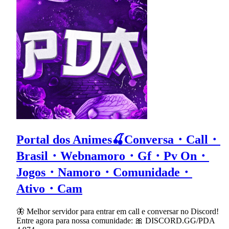
Portal dos Animes🍒Conversa・Call・
Brasil・Webnamoro・Gf・Pv On・
Jogos・Namoro・Comunidade・
Ativo・Cam
🦋 Melhor servidor para entrar em call e conversar no Discord!
Entre agora para nossa comunidade: 🎀 DISCORD.GG/PDA