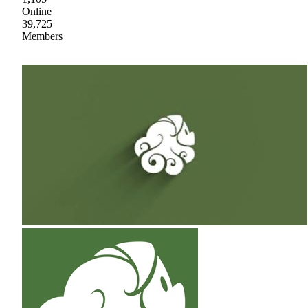
Online
39,725
Members