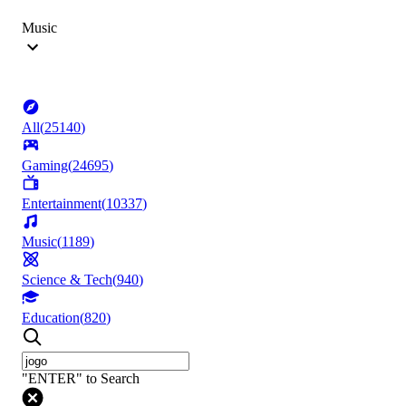
Music
All
(
25140
)
Gaming
(
24695
)
Entertainment
(
10337
)
Music
(
1189
)
Science & Tech
(
940
)
Education
(
820
)
"ENTER" to Search