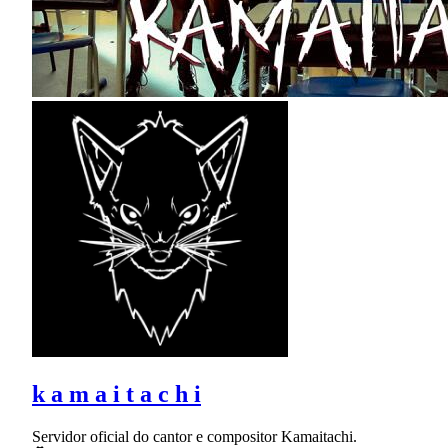
k a m a i t a c h i
Servidor oficial do cantor e compositor Kamaitachi.