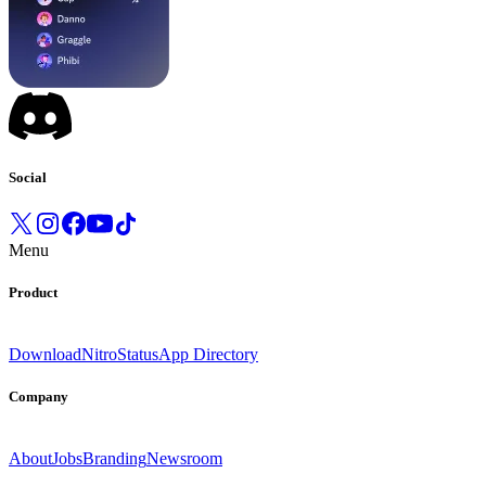
Social
Menu
Product
Download
Nitro
Status
App Directory
Company
About
Jobs
Branding
Newsroom