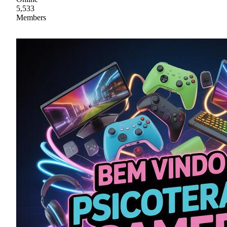
5,533
Members