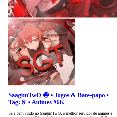
SaagimTwO 🍥 • Jogos & Bate-papo •
Tag: 𝐒ᵗ • Animes #6K
Seja bem vindo ao SaagimTwO, o melhor servidor de animes e