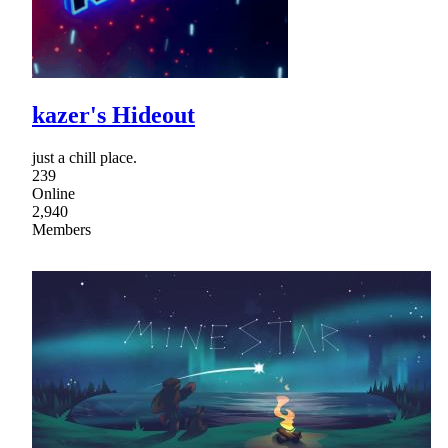
kazer's Hideout
just a chill place.
239
Online
2,940
Members