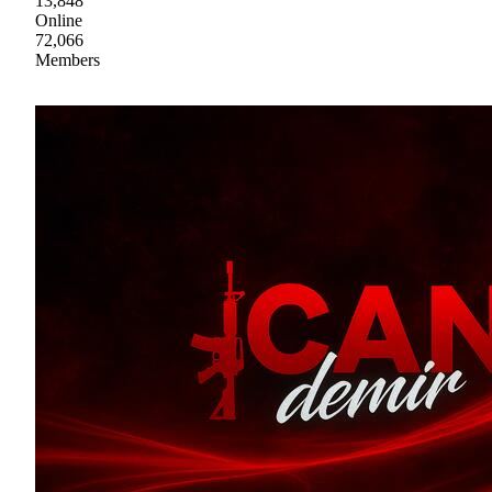
13,848
Online
72,066
Members