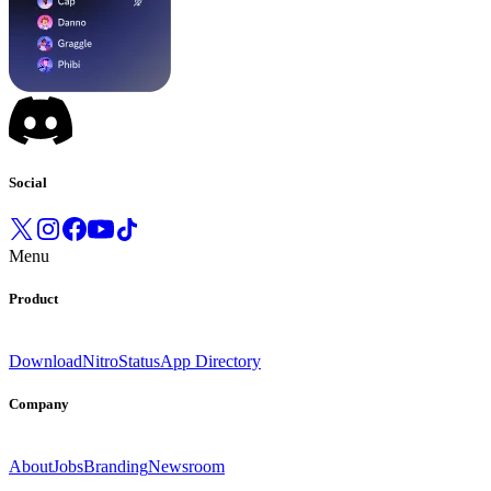
Social
Menu
Product
Download
Nitro
Status
App Directory
Company
About
Jobs
Branding
Newsroom