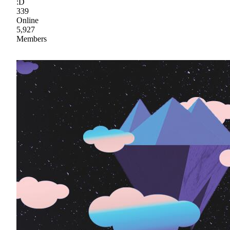
:D
339
Online
5,927
Members