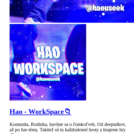
Hao - WorkSpace📁
Komunita, Rodinka, bavíme sa o čomkoľvek. Od deeptalkov,
až po fun témy. Taktiež sú tu každodenné hroty a hrajeme hry