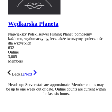
Wędkarska Planeta
Największy Polski serwer Fishing Planet, pomożemy
każdemu, wytłumaczymy, lecz także tworzymy społeczność
dla wszystkich
632
Online
3,005
Members
Back
1
2
Next
Heads up: Server stats are approximate. Member counts may
be up to one week out of date. Online counts are current within
the last six hours.