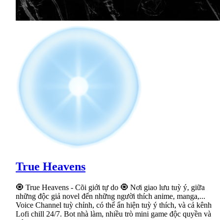
True Heavens
🧿 True Heavens - Cõi giới tự do 🧿 Nơi giao lưu tuỳ ý, giữa
những độc giả novel đến những người thích anime, manga,...
Voice Channel tuỳ chỉnh, có thể ẩn hiện tuỳ ý thích, và cả kênh
Lofi chill 24/7. Bot nhà làm, nhiều trò mini game độc quyền và