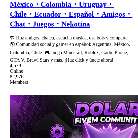
México・Colombia・Uruguay・
Chile・Ecuador・Español・Amigos・
Chat・Juegos・Nekotina
💬 Haz amigos, chatea, escucha música, usa bots y comparte.
🌎 Comunidad social y gamer en español: Argentina, México,
Colombia, Chile. 🎮 Juega Minecraft, Roblox, Gartic Phone,
GTA V, Brawl Stars y más. ¡Haz click y únete ahora!
4,579
Online
82,976
Members