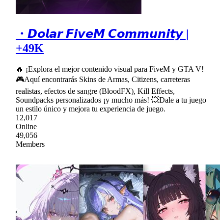
・𝘿𝙤𝙡𝙖𝙧 𝙁𝙞𝙫𝙚𝙈 𝘾𝙤𝙢𝙢𝙪𝙣𝙞𝙩𝙮 |
+49K
🔥 ¡Explora el mejor contenido visual para FiveM y GTA V!
🎮Aquí encontrarás Skins de Armas, Citizens, carreteras
realistas, efectos de sangre (BloodFX), Kill Effects,
Soundpacks personalizados ¡y mucho más! 💥Dale a tu juego
un estilo único y mejora tu experiencia de juego.
12,017
Online
49,056
Members