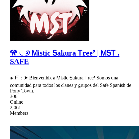
🎌 ◟୬ Ꮇistic Ꭶakura Ꭲree❜ | ᎷᎦᎢ .
SAFE
๑ ⛩：⮞ Bienvenidx a Ꮇistic Ꭶakura Ꭲree❜ Somos una
comunidad para todos los clanes y grupos del Safe Spanish de
Pony Town.
306
Online
2,061
Members