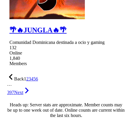
🌴🔥JUNGLA🔥🌴
Comunidad Dominicana destinada a ocio y gaming
132
Online
1,840
Members
Back
1
2
3
4
5
6
…
397
Next
Heads up: Server stats are approximate. Member counts may
be up to one week out of date. Online counts are current within
the last six hours.