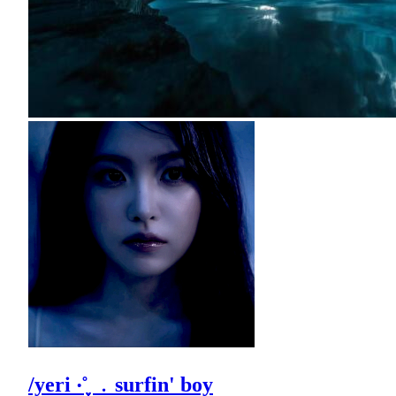
/yeri ‧˚֪֪֪ ﹒surfin' boy