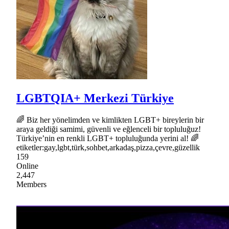
LGBTQIA+ Merkezi Türkiye
🌈 Biz her yönelimden ve kimlikten LGBT+ bireylerin bir
araya geldiği samimi, güvenli ve eğlenceli bir topluluğuz!
Türkiye’nin en renkli LGBT+ topluluğunda yerini al! 🌈
etiketler:gay,lgbt,türk,sohbet,arkadaş,pizza,çevre,güzellik
159
Online
2,447
Members