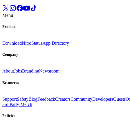
Menu
Product
Download
Nitro
Status
App Directory
Company
About
Jobs
Branding
Newsroom
Resources
Support
Safety
Blog
Feedback
Creators
Community
Developers
Quests
Of
3rd Party Merch
Policies