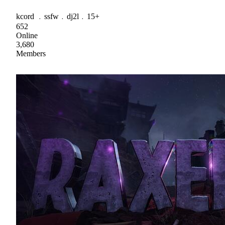
kcord ﹒ssfw﹒dj2l﹒15+
652
Online
3,680
Members