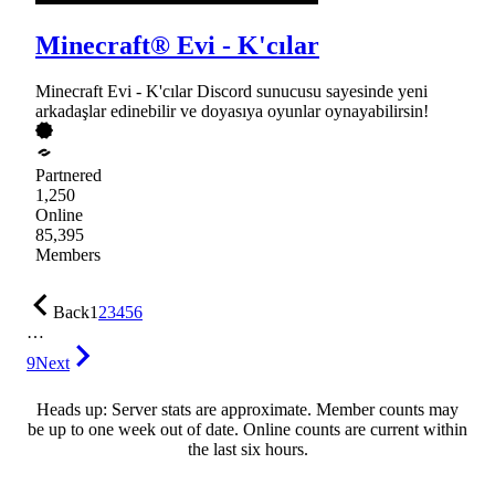
Minecraft® Evi - K'cılar
Minecraft Evi - K'cılar Discord sunucusu sayesinde yeni
arkadaşlar edinebilir ve doyasıya oyunlar oynayabilirsin!
Partnered
1,250
Online
85,395
Members
Back
1
2
3
4
5
6
…
9
Next
Heads up: Server stats are approximate. Member counts may
be up to one week out of date. Online counts are current within
the last six hours.