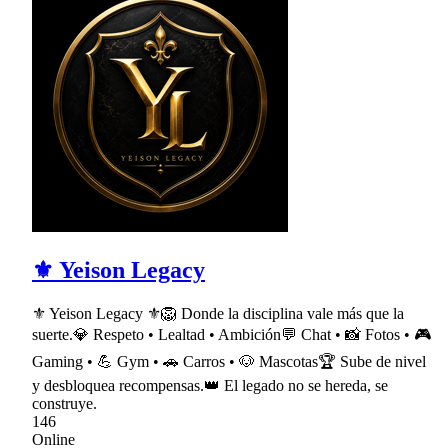
⚜ Yeison Legacy
⚜ Yeison Legacy ⚜🦁 Donde la disciplina vale más que la
suerte.💎 Respeto • Lealtad • Ambición💬 Chat • 📸 Fotos • 🎮
Gaming • 💪 Gym • 🚗 Carros • 🐶 Mascotas🏆 Sube de nivel
y desbloquea recompensas.👑 El legado no se hereda, se
construye.
146
Online