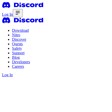
Log In
Download
Nitro
Discover
Quests
Safety
Support
Blog
Developers
Careers
Log In