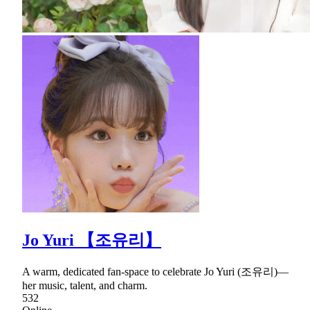
Jo Yuri 【조유리】
A warm, dedicated fan-space to celebrate Jo Yuri (조유리)—
her music, talent, and charm.
532