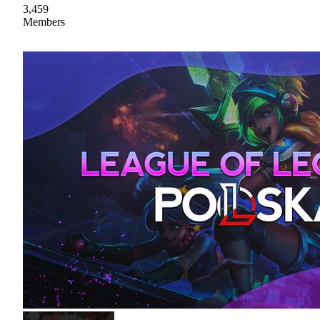
3,459
Members