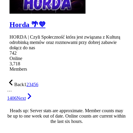
Horda 🌴💜
HORDA | Czyli Społeczność która jest związana z Kulturą
odrobinką memów oraz rozmowami przy dobrej zabawie
dołącz do nas
742
Online
3,718
Members
Back
1
2
3
4
5
6
…
1406
Next
Heads up: Server stats are approximate. Member counts may
be up to one week out of date. Online counts are current within
the last six hours.