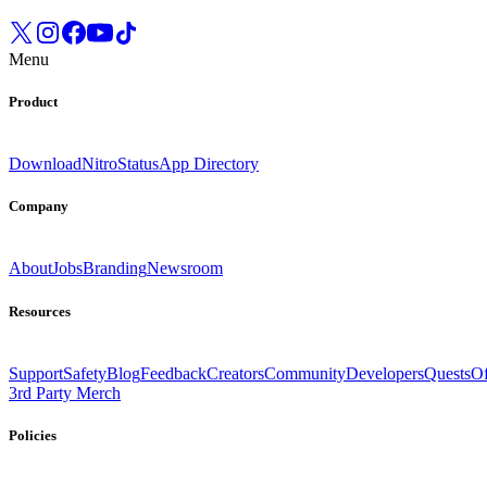
Menu
Product
Download
Nitro
Status
App Directory
Company
About
Jobs
Branding
Newsroom
Resources
Support
Safety
Blog
Feedback
Creators
Community
Developers
Quests
Of
3rd Party Merch
Policies