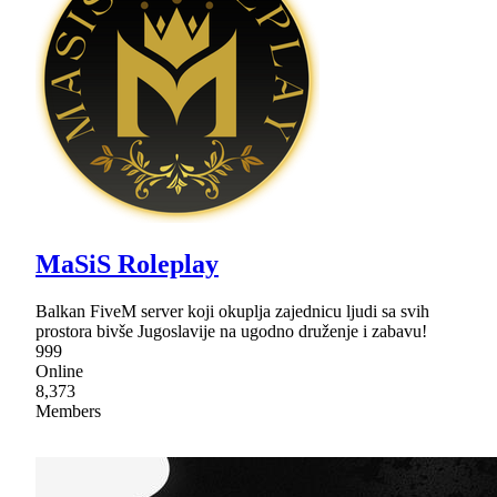
MaSiS Roleplay
Balkan FiveM server koji okuplja zajednicu ljudi sa svih
prostora bivše Jugoslavije na ugodno druženje i zabavu!
999
Online
8,373
Members