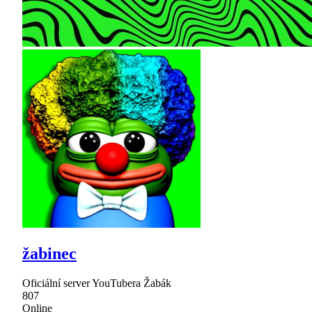
žabinec
Oficiální server YouTubera Žabák
807
Online