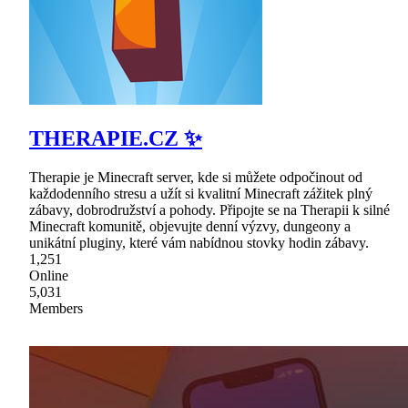
THERAPIE.CZ ✨
Therapie je Minecraft server, kde si můžete odpočinout od
každodenního stresu a užít si kvalitní Minecraft zážitek plný
zábavy, dobrodružství a pohody. Připojte se na Therapii k silné
Minecraft komunitě, objevujte denní výzvy, dungeony a
unikátní pluginy, které vám nabídnou stovky hodin zábavy.
1,251
Online
5,031
Members