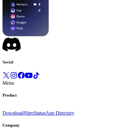
Social
Menu
Product
Download
Nitro
Status
App Directory
Company