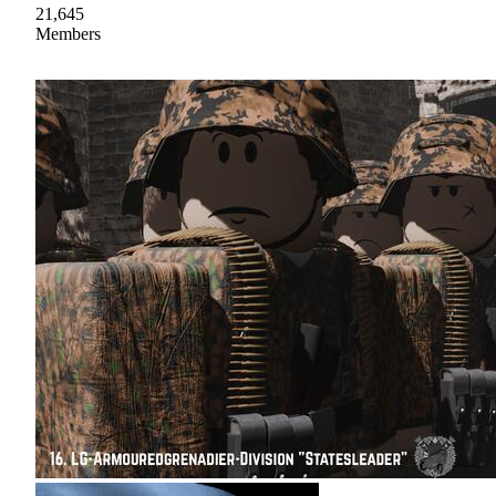
21,645
Members