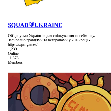
SQUAD🔰UKRAINE
Об'єднуємо Українців для спілкування та геймінгу.
Засновано гравцями та ветеранами у 2016 році -
https://squa.games/
1,239
Online
11,378
Members