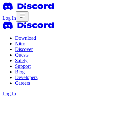
Log In
Download
Nitro
Discover
Quests
Safety
Support
Blog
Developers
Careers
Log In