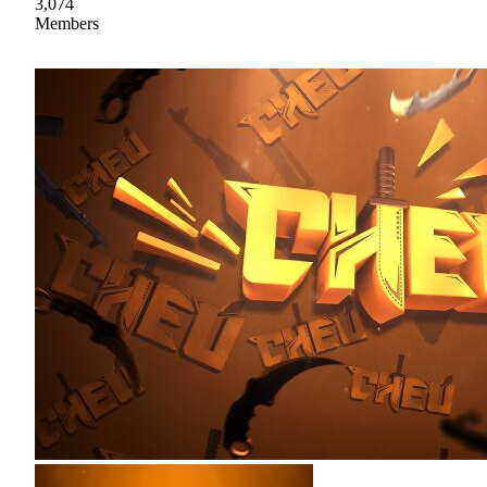
3,074
Members