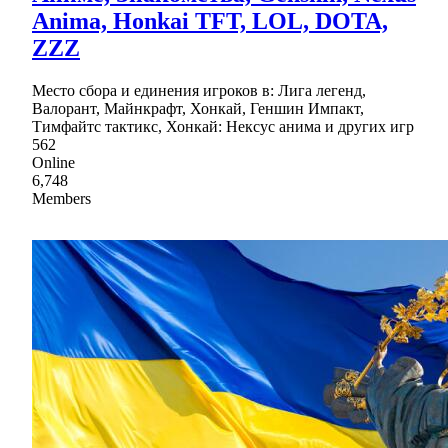
Anima, Honkai TFT, LOL, DOTA,
ZZZ
Место сбора и единения игроков в: Лига легенд,
Валорант, Майнкрафт, Хонкай, Геншин Импакт,
Тимфайтс тактикс, Хонкай: Нексус анима и других игр
562
Online
6,748
Members