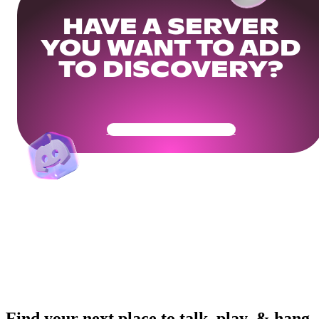
HAVE A SERVER
YOU WANT TO ADD
TO DISCOVERY?
Get Your Community Ready
Find your next place to talk, play, & hang