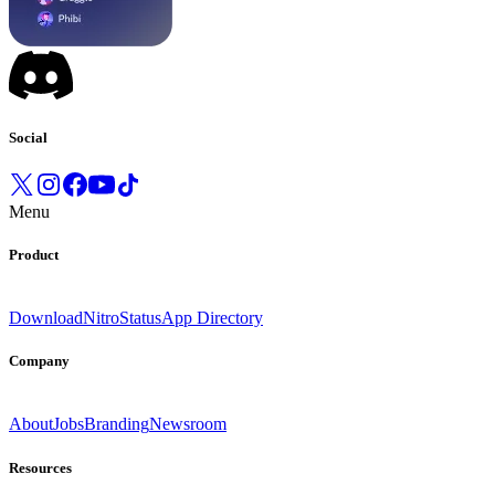
Social
Menu
Product
Download
Nitro
Status
App Directory
Company
About
Jobs
Branding
Newsroom
Resources