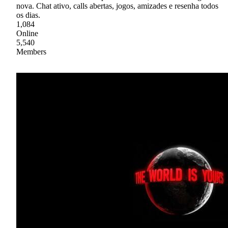
nova. Chat ativo, calls abertas, jogos, amizades e resenha todos
os dias.
1,084
Online
5,540
Members