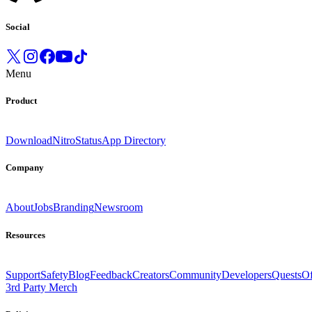
Social
Menu
Product
Download
Nitro
Status
App Directory
Company
About
Jobs
Branding
Newsroom
Resources
Support
Safety
Blog
Feedback
Creators
Community
Developers
Quests
Of
3rd Party Merch