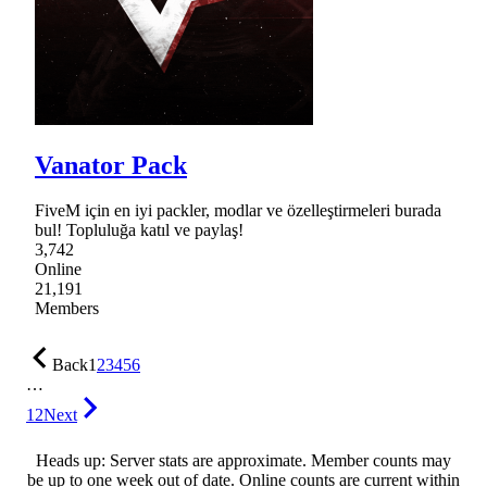
Vanator Pack
FiveM için en iyi packler, modlar ve özelleştirmeleri burada
bul! Topluluğa katıl ve paylaş!
3,742
Online
21,191
Members
Back
1
2
3
4
5
6
…
12
Next
Heads up: Server stats are approximate. Member counts may
be up to one week out of date. Online counts are current within