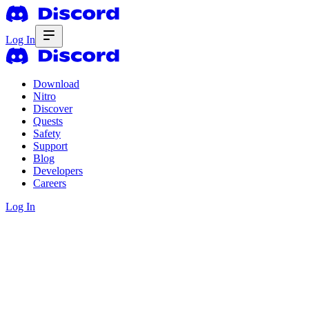
Log In
Download
Nitro
Discover
Quests
Safety
Support
Blog
Developers
Careers
Log In