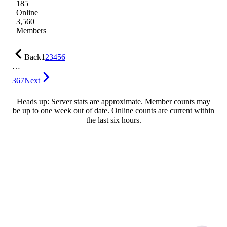
185
Online
3,560
Members
Back
1
2
3
4
5
6
…
367
Next
Heads up: Server stats are approximate. Member counts may
be up to one week out of date. Online counts are current within
the last six hours.