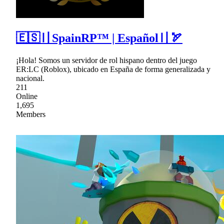
🇪🇸〢SpainRP™ | Español〢🏹
¡Hola! Somos un servidor de rol hispano dentro del juego
ER:LC (Roblox), ubicado en España de forma generalizada y
nacional.
211
Online
1,695
Members