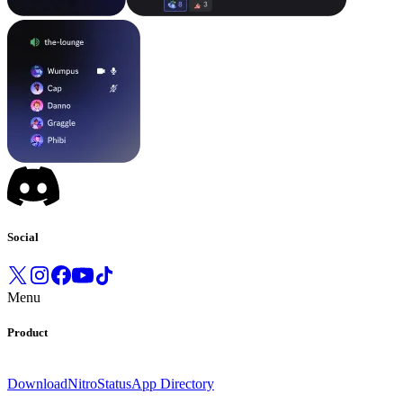
Social
Menu
Product
Download
Nitro
Status
App Directory