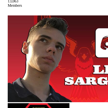
13,063
Members