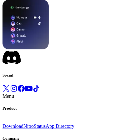
Social
Menu
Product
Download
Nitro
Status
App Directory
Company