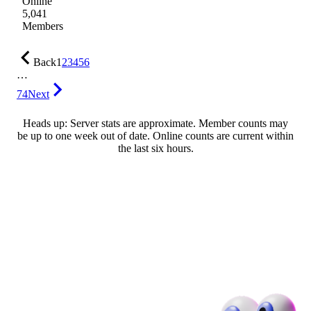
Online
5,041
Members
Back
1
2
3
4
5
6
…
74
Next
Heads up: Server stats are approximate. Member counts may
be up to one week out of date. Online counts are current within
the last six hours.