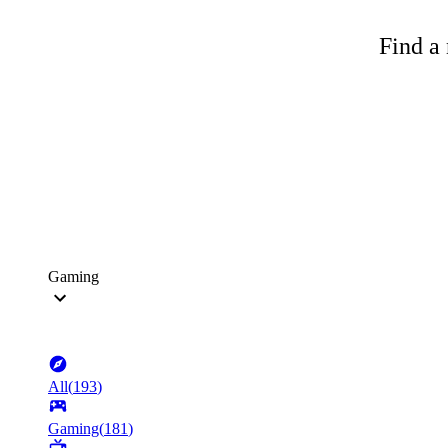
Find a 
Gaming
All
(
193
)
Gaming
(
181
)