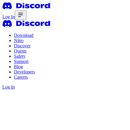
Log In
Download
Nitro
Discover
Quests
Safety
Support
Blog
Developers
Careers
Log In