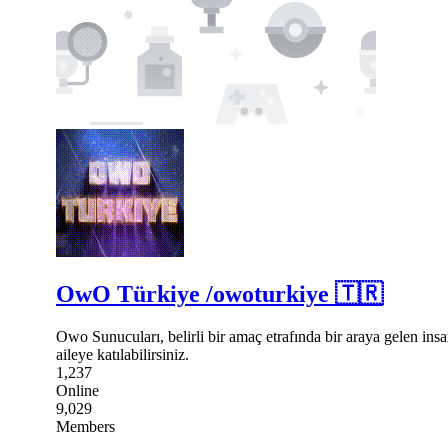
OwO Türkiye /owoturkiye 🇹🇷
Owo Sunucuları, belirli bir amaç etrafında bir araya gelen insa
aileye katılabilirsiniz.
1,237
Online
9,029
Members