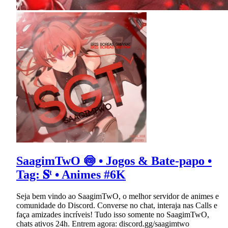
SaagimTwO 🍥 • Jogos & Bate-papo •
Tag: 𝐒ᵗ • Animes #6K
Seja bem vindo ao SaagimTwO, o melhor servidor de animes e
comunidade do Discord. Converse no chat, interaja nas Calls e
faça amizades incríveis! Tudo isso somente no SaagimTwO,
chats ativos 24h. Entrem agora: discord.gg/saagimtwo