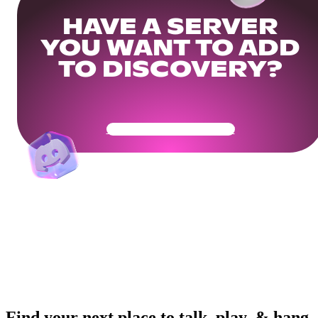
HAVE A SERVER
YOU WANT TO ADD
TO DISCOVERY?
Get Your Community Ready
Find your next place to talk, play, & hang