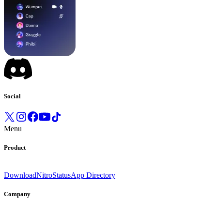
Social
Menu
Product
Download
Nitro
Status
App Directory
Company