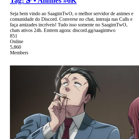
Tag: 𝐒ᵗ • Animes #6K
Seja bem vindo ao SaagimTwO, o melhor servidor de animes e
comunidade do Discord. Converse no chat, interaja nas Calls e
faça amizades incríveis! Tudo isso somente no SaagimTwO,
chats ativos 24h. Entrem agora: discord.gg/saagimtwo
851
Online
5,860
Members