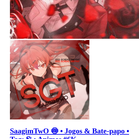
SaagimTwO 🍥 • Jogos & Bate-papo •