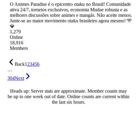
O Animes Paradise é o epicentro otaku no Brasil! Comunidade
ativa 24/7, torneios exclusivos, economia Mudae robusta e as
melhores discussões sobre animes e mangás. Não aceite menos.
Junte-se ao maior movimento otaku brasileiro agora mesmo! 🎌
💎
1,279
Online
18,916
Members
Back
1
2
3
4
5
6
…
304
Next
Heads up: Server stats are approximate. Member counts may
be up to one week out of date. Online counts are current within
the last six hours.