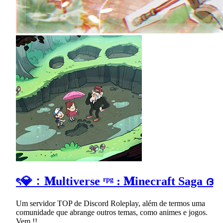
ৎ💎﹕𝐌ultiverse ʳᵖᵍ : 𝐌inecraft Saga ദ
Um servidor TOP de Discord Roleplay, além de termos uma
comunidade que abrange outros temas, como animes e jogos.
Vem !!