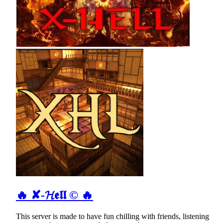
🔥 ✘-𝓗𝖊𝖑𝖑 © 🔥
This server is made to have fun chilling with friends, listening