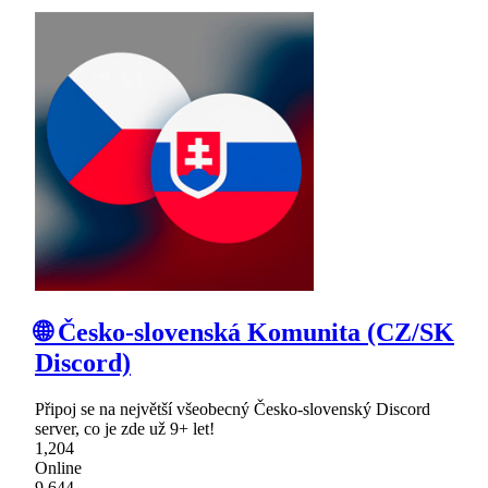
🌐 Česko-slovenská Komunita (CZ/SK
Discord)
Připoj se na největší všeobecný Česko-slovenský Discord
server, co je zde už 9+ let!
1,204
Online
9,644