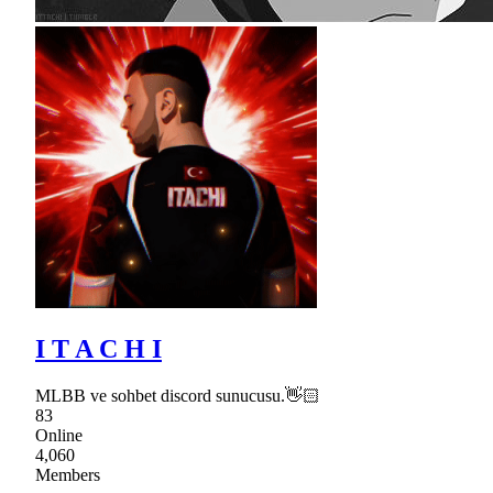
I T A C H I
MLBB ve sohbet discord sunucusu.👋🏻
83
Online
4,060
Members