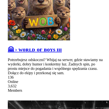
🤗 › ᴡᴏʀʟᴅ ᴏғ ʙᴏʏs ɪɪɪ
Potrzebujesz odskoczni? Wbijaj na serwer, gdzie stawiamy na
wyderki, dobry humor i konkretny luz. Żadnych spin, po
prostu miejsce do pogadania i wspólnego spędzania czasu.
Dołącz do ekipy i przekonaj się sam.
136
Online
3,632
Members