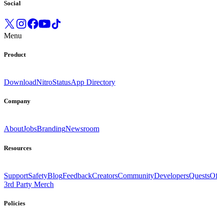
Social
Menu
Product
Download
Nitro
Status
App Directory
Company
About
Jobs
Branding
Newsroom
Resources
Support
Safety
Blog
Feedback
Creators
Community
Developers
Quests
Of
3rd Party Merch
Policies