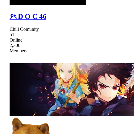
۶ৎ D O C 46
Chill Comunity
51
Online
2,306
Members