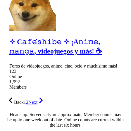
✧ C𝚊𝚏𝚎́𝚜𝚑𝚒𝚋𝚎 ✧ ¡A𝚗𝚒𝚖𝚎,
𝚖𝚊𝚗𝚐𝚊, videojuegos y más! ☕
Foros de videojuegos, anime, cine, ocio y muchísimo más!
123
Online
1,992
Members
Back
1
2
Next
Heads up: Server stats are approximate. Member counts may
be up to one week out of date. Online counts are current within
the last six hours.