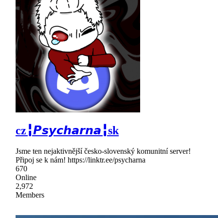
cz╏𝙋𝙨𝙮𝙘𝙝𝙖𝙧𝙣𝙖╏sk
Jsme ten nejaktivnější česko-slovenský komunitní server!
Připoj se k nám! https://linktr.ee/psycharna
670
Online
2,972
Members