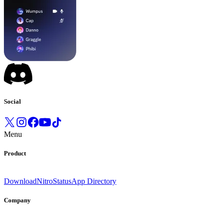
Social
Menu
Product
Download
Nitro
Status
App Directory
Company