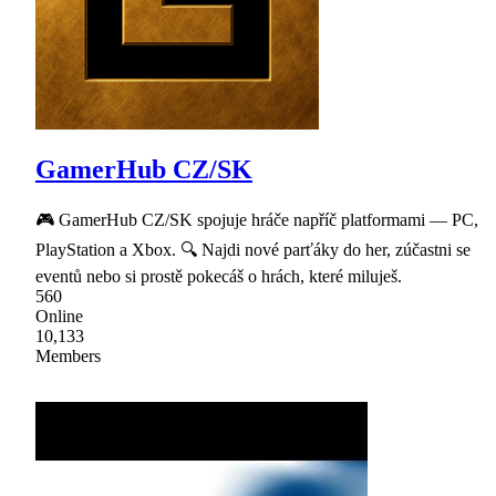
GamerHub CZ/SK
🎮 GamerHub CZ/SK spojuje hráče napříč platformami — PC,
PlayStation a Xbox. 🔍 Najdi nové parťáky do her, zúčastni se
eventů nebo si prostě pokecáš o hrách, které miluješ.
560
Online
10,133
Members