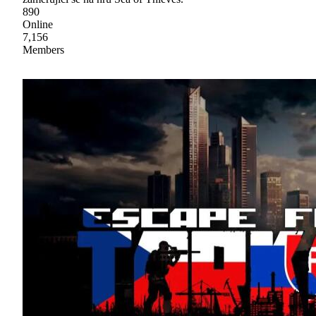
890
Online
7,156
Members