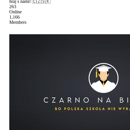
hraj s námi! 🇨🇿🇸🇰
263
Online
1,166
Members