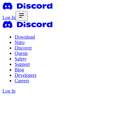
Log In
Download
Nitro
Discover
Quests
Safety
Support
Blog
Developers
Careers
Log In