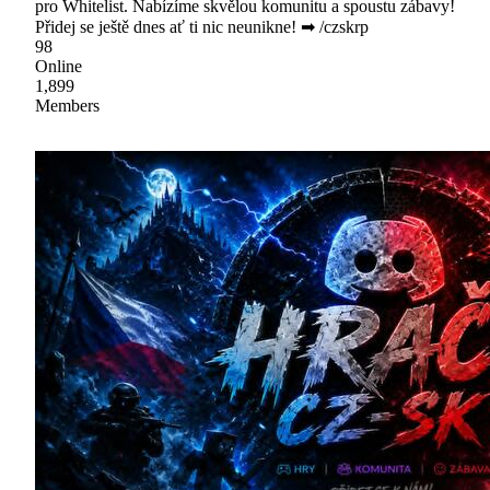
pro Whitelist. Nabízíme skvělou komunitu a spoustu zábavy!
Přidej se ještě dnes ať ti nic neunikne! ➡ /czskrp
98
Online
1,899
Members