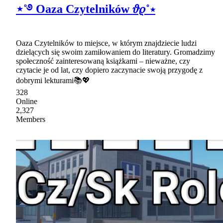
⋆˚࿔ Oaza Czytelników 𝜗𝜚˚⋆
Oaza Czytelników to miejsce, w którym znajdziecie ludzi
dzielących się swoim zamiłowaniem do literatury. Gromadzimy
społeczność zainteresowaną książkami – nieważne, czy
czytacie je od lat, czy dopiero zaczynacie swoją przygodę z
dobrymi lekturami📚💖
328
Online
2,327
Members