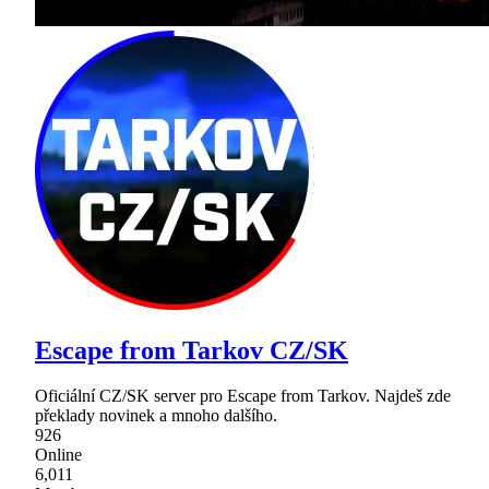
Escape from Tarkov CZ/SK
Oficiální CZ/SK server pro Escape from Tarkov. Najdeš zde
překlady novinek a mnoho dalšího.
926
Online
6,011