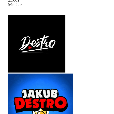
25,001
Members