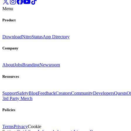
Menu
Product
Download
Nitro
Status
App Directory
Company
About
Jobs
Branding
Newsroom
Resources
Support
Safety
Blog
Feedback
Creators
Community
Developers
Quests
Of
3rd Party Merch
Policies
Terms
Privacy
Cookie