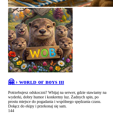
🤗 › ᴡᴏʀʟᴅ ᴏғ ʙᴏʏs ɪɪɪ
Potrzebujesz odskoczni? Wbijaj na serwer, gdzie stawiamy na
wyderki, dobry humor i konkretny luz. Żadnych spin, po
prostu miejsce do pogadania i wspólnego spędzania czasu.
Dołącz do ekipy i przekonaj się sam.
144