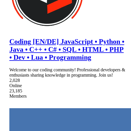
Coding [EN/DE] JavaScript • Python •
Java • C++ • C# • SQL • HTML • PHP
• Dev • Lua • Programming
Welcome to our coding community! Professional developers &
enthusiasts sharing knowledge in programming. Join us!
2,028
Online
23,185
Members