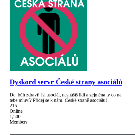
Dyskord servr České strany asociálů
Dej bůh zdraví! Jsi asociál, nesnášíš lidi a zejména ty co na
tebe mluví? Přidej se k nám! České straně asociálu!
215
Online
1,500
Members