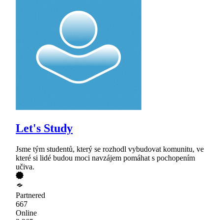
Let's Study
Jsme tým studentů, který se rozhodl vybudovat komunitu, ve
které si lidé budou moci navzájem pomáhat s pochopením
učiva.
Partnered
667
Online