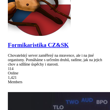
Formikaristika CZ&SK
Chovatelský server zaměřený na mravence, ale i na jiné
organismy. Pomáháme s určením druhů, radíme, jak na jejich
chov a sdílíme úspěchy i starosti.
114
Online
1,421
Members