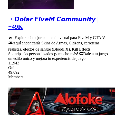
・𝘿𝙤𝙡𝙖𝙧 𝙁𝙞𝙫𝙚𝙈 𝘾𝙤𝙢𝙢𝙪𝙣𝙞𝙩𝙮 |
+49K
🔥 ¡Explora el mejor contenido visual para FiveM y GTA V!
🎮Aquí encontrarás Skins de Armas, Citizens, carreteras
realistas, efectos de sangre (BloodFX), Kill Effects,
Soundpacks personalizados ¡y mucho más! 💥Dale a tu juego
un estilo único y mejora tu experiencia de juego.
11,943
Online
49,092
Members