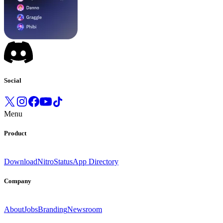
Social
Menu
Product
Download
Nitro
Status
App Directory
Company
About
Jobs
Branding
Newsroom