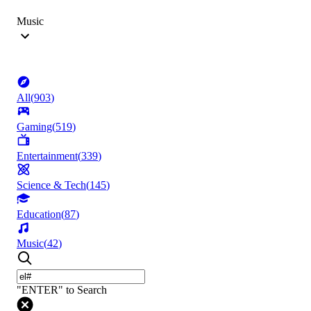
Music
All
(
903
)
Gaming
(
519
)
Entertainment
(
339
)
Science & Tech
(
145
)
Education
(
87
)
Music
(
42
)
"ENTER" to Search