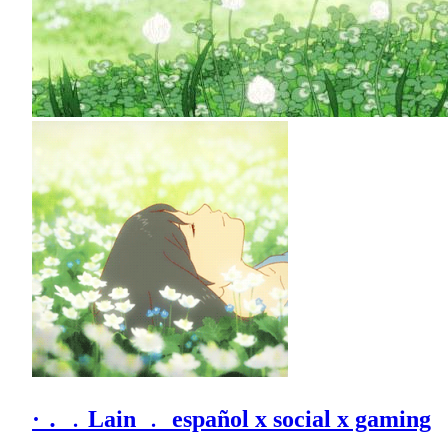
· ․ ﹒Lain ﹒ español x social x gaming