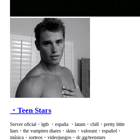
・Teen Stars
Server oficial・lgtb ・españa ・latam・chill・pretty little
liars・the vampires diares・skins・valorant・español・
música・sorteos・videojuegos・dc.gg/teenstars