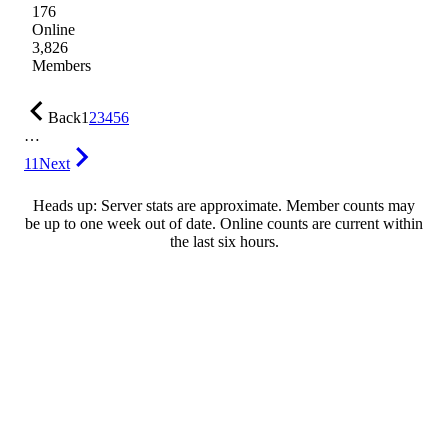
176
Online
3,826
Members
Back
1
2
3
4
5
6
…
11
Next
Heads up: Server stats are approximate. Member counts may
be up to one week out of date. Online counts are current within
the last six hours.