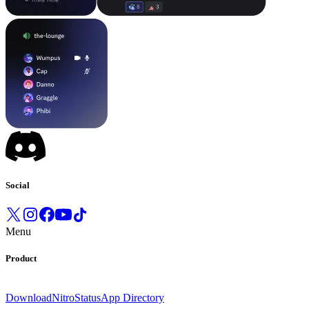
Social
Menu
Product
Download
Nitro
Status
App Directory