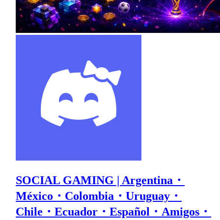
SOCIAL GAMING | Argentina・
México・Colombia・Uruguay・
Chile・Ecuador・Español・Amigos・