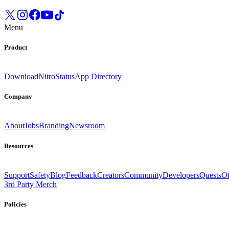
Menu
Product
Download
Nitro
Status
App Directory
Company
About
Jobs
Branding
Newsroom
Resources
Support
Safety
Blog
Feedback
Creators
Community
Developers
Quests
Of
3rd Party Merch
Policies