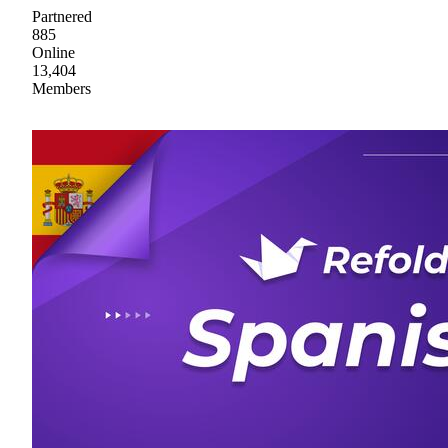
Partnered
885
Online
13,404
Members