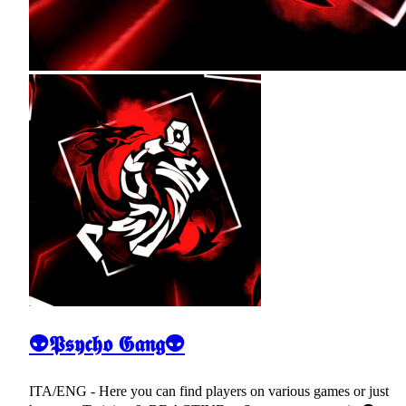
👽𝕻𝖘𝖞𝖈𝖍𝖔 𝕲𝖆𝖓𝖌👽
ITA/ENG - Here you can find players on various games or just