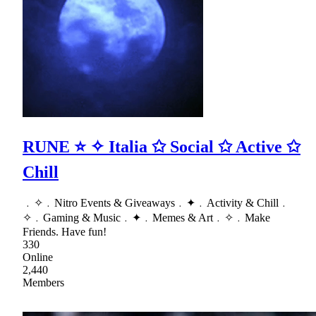
RUNE ⭐ ✧ Italia ✩ Social ✩ Active ✩
Chill
﹒✧﹒Nitro Events & Giveaways﹒✦﹒Activity & Chill﹒
✧﹒Gaming & Music﹒✦﹒Memes & Art﹒✧﹒Make
Friends. Have fun!
330
Online
2,440
Members