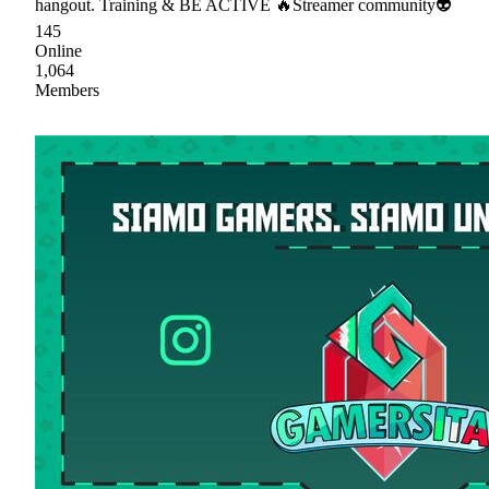
hangout. Training & BE ACTIVE 🔥Streamer community👽
145
Online
1,064
Members