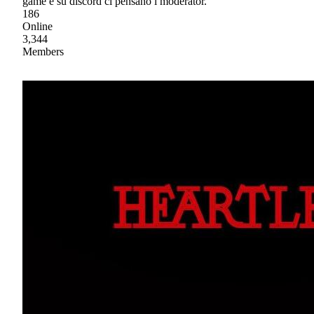
game e su discord ci pensano i moderator.
186
Online
3,344
Members