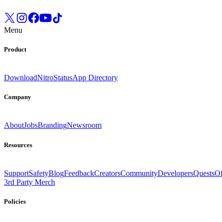
Menu
Product
Download
Nitro
Status
App Directory
Company
About
Jobs
Branding
Newsroom
Resources
Support
Safety
Blog
Feedback
Creators
Community
Developers
Quests
Of
3rd Party Merch
Policies