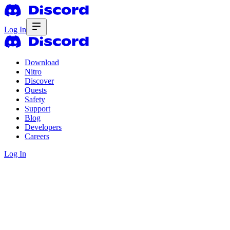
Log In
Download
Nitro
Discover
Quests
Safety
Support
Blog
Developers
Careers
Log In