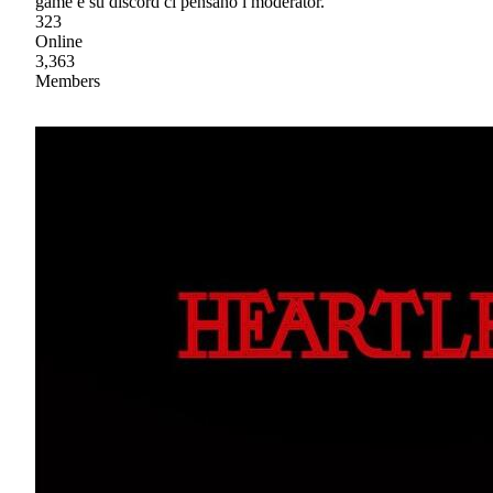
game e su discord ci pensano i moderator.
323
Online
3,363
Members