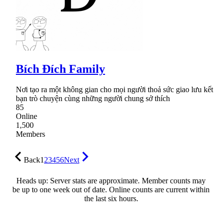
Bích Đích Family
Nơi tạo ra một không gian cho mọi người thoả sức giao lưu kết
bạn trò chuyện cùng những người chung sở thích
85
Online
1,500
Members
Back
1
2
3
4
5
6
Next
Heads up: Server stats are approximate. Member counts may
be up to one week out of date. Online counts are current within
the last six hours.