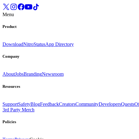
Menu
Product
Download
Nitro
Status
App Directory
Company
About
Jobs
Branding
Newsroom
Resources
Support
Safety
Blog
Feedback
Creators
Community
Developers
Quests
Of
3rd Party Merch
Policies