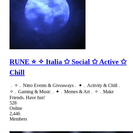
RUNE ⭐ ✧ Italia ✩ Social ✩ Active ✩
Chill
﹒✧﹒Nitro Events & Giveaways﹒✦﹒Activity & Chill﹒
✧﹒Gaming & Music﹒✦﹒Memes & Art﹒✧﹒Make
Friends. Have fun!
528
Online
2,446
Members