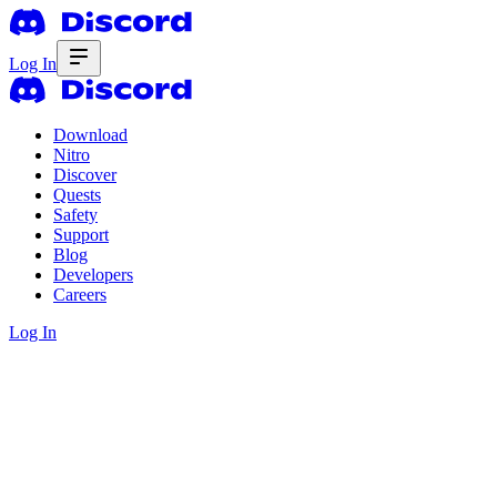
Log In
Download
Nitro
Discover
Quests
Safety
Support
Blog
Developers
Careers
Log In