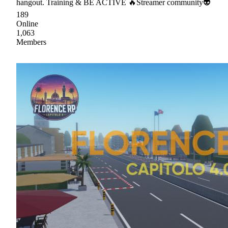
hangout. Training & BE ACTIVE 🔥Streamer community👽
189
Online
1,063
Members