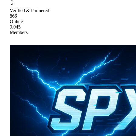
Verified & Partnered
866
Online
9,045
Members