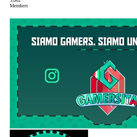
5,662
Members