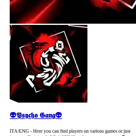
👽𝕻𝖘𝖞𝖈𝖍𝖔 𝕲𝖆𝖓𝖌👽
ITA/ENG - Here you can find players on various games or just