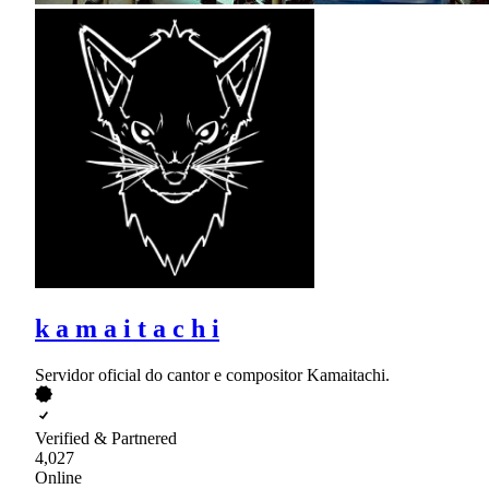
k a m a i t a c h i
Servidor oficial do cantor e compositor Kamaitachi.
Verified & Partnered
4,027
Online