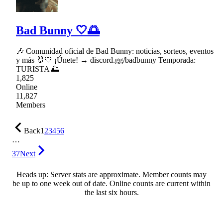
Bad Bunny 🤍🌅
🎶 Comunidad oficial de Bad Bunny: noticias, sorteos, eventos
y más 🐰🤍 ¡Únete! → discord.gg/badbunny Temporada:
TURISTA 🌅
1,825
Online
11,827
Members
Back
1
2
3
4
5
6
…
37
Next
Heads up: Server stats are approximate. Member counts may
be up to one week out of date. Online counts are current within
the last six hours.