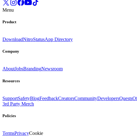
Menu
Product
Download
Nitro
Status
App Directory
Company
About
Jobs
Branding
Newsroom
Resources
Support
Safety
Blog
Feedback
Creators
Community
Developers
Quests
Of
3rd Party Merch
Policies
Terms
Privacy
Cookie