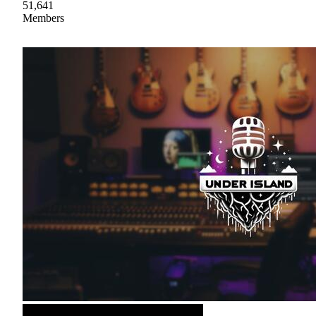
51,641
Members